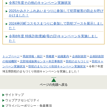
令和7年度その他のキャンペーン実施状況
2025かみさとふれあいまつりに参加して犯罪被害の防止を呼び
かけました！
2024神川町コスモスまつりに参加して防犯ブースを展示しまし
た！
令和8年度 特殊詐欺撲滅(母の日)キャンペーンを実施しまし
た！
トップページ
>
県政情報・統計
>
県概要
>
組織案内
>
企画財政部
>
企画財政部
の地域機関
>
北部地域振興センター本庄事務所
>
防犯のまちづくり
>
防犯キャ
ンペーン実施状況
>
防犯のまちづくり街頭キャンペーン実施状況
> 令和７年度
埼玉県防犯のまちづくり街頭キャンペーンを実施しました！
ページの先頭へ戻る
サイトマップ
ウェブアクセシビリティ
プライバシーポリシー・免責事項