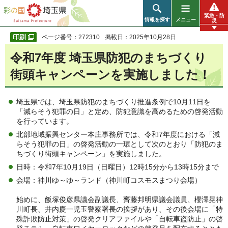
彩の国 埼玉県
緊急・防
情報を探す
メニュー
災
ページ番号：272310
掲載日：2025年10月28日
令和7年度 埼玉県防犯のまちづくり
街頭キャンペーンを実施しました！
埼玉県では、埼玉県防犯のまちづくり推進条例で10月11日を
「減らそう犯罪の日」と定め、防犯意識を高めるための啓発活動
を行っています。
北部地域振興センター本庄事務所では、令和7年度における「減
らそう犯罪の日」の啓発活動の一環として次のとおり「防犯のま
ちづくり街頭キャンペーン」を実施しました。
日時：令和7年10月19日（日曜日）12時15分から13時15分まで
会場：神川ゆ～ゆ～ランド（神川町コスモスまつり会場）
始めに、飯塚俊彦県議会副議長、齊藤邦明県議会議員、櫻澤晃神
川町長、井内慶一児玉警察署長の挨拶があり、その後会場に「特
殊詐欺防止対策」の啓発クリアファイルや「自転車盗防止」の啓