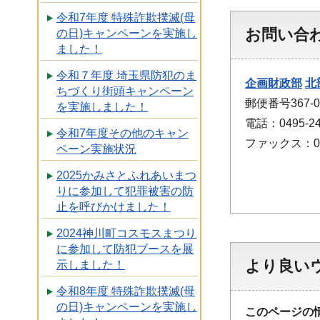
令和7年度 特殊詐欺撲滅(母
お問い合
の日)キャンペーンを実施し
ました！
令和７年度 埼玉県防犯のま
企画財政部
北
ちづくり街頭キャンペーン
郵便番号367
を実施しました！
電話：0495-24
令和7年度その他のキャン
ファックス：049
ペーン実施状況
2025かみさとふれあいまつ
りに参加して犯罪被害の防
止を呼びかけました！
2024神川町コスモスまつり
に参加して防犯ブースを展
より良い
示しました！
令和8年度 特殊詐欺撲滅(母
の日)キャンペーンを実施し
このページの