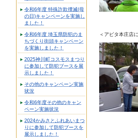
令和6年度 特殊詐欺撲滅(母
の日)キャンペーンを実施し
ました！
＜アピタ本庄店
令和6年度 埼玉県防犯のま
ちづくり街頭キャンペーン
を実施しました！
2025神川町コスモスまつり
に参加して防犯ブースを展
示しました！
その他のキャンペーン実施
状況
令和6年度その他のキャン
ペーン実施状況
2024かみさとふれあいまつ
りに参加して防犯ブースを
展示しました！