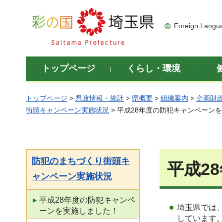
彩の国 埼玉県
Foreign Langu
トップページ
くらし・環境
トップページ
>
県政情報・統計
>
県概要
>
組織案内
>
企画財
街頭キャンペーン実施状況
> 平成28年度の防犯キャンペーン
防犯のまちづくり街頭キ
平成2
ャンペーン実施状況
平成28年度の防犯キャンペ
埼玉県では
ーンを実施しました！
しています