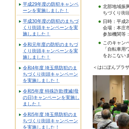
平成29年度の防犯キャンペ
北部地域振
ーンを実施しました！
ちづくり街
平成30年度の防犯のまちづ
日時：平成2
くり街頭キャンペーンを実
会場：本庄市
施しました！
参加機関等
このキャン
令和元年度の防犯のまちづ
「自転車用
くり街頭キャンペーンを実
をおこない
施しました！
＜はにぽんプラ
令和4年度 埼玉県防犯のま
ちづくり街頭キャンペーン
を実施しました！
令和5年度 特殊詐欺撲滅(母
の日)キャンペーンを実施し
ました！
令和5年度 埼玉県防犯のま
ちづくり街頭キャンペーン
を実施しました！