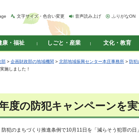
age
文字サイズ・色合い変更
音声読み上げ
ふりがなON
健康・福祉
しごと・産業
文化・教育
政部
>
企画財政部の地域機関
>
北部地域振興センター本庄事務所
>
防犯
を実施しました！
8年度の防犯キャンペーンを
、防犯のまちづくり推進条例で10月11日を「減らそう犯罪の
。