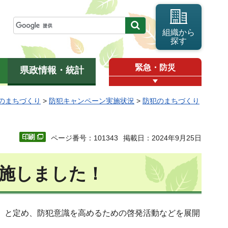
組織から
探す
緊急・防災
県政情報・統計
のまちづくり
>
防犯キャンペーン実施状況
>
防犯のまちづくり
ページ番号：101343
掲載日：2024年9月25日
実施しました！
日」と定め、防犯意識を高めるための啓発活動などを展開