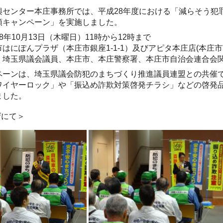
興センター本庄事務所では、平成28年度における「減らそう犯
頭キャンペーン」を実施しました。
8年10月13日（木曜日）11時から12時まで
はにぽんプラザ（本庄市銀座1-1-1）及びアピタ本庄店(本庄市南1-
：埼玉県議会議員、本庄市、本庄警察署、本庄市自治会連合会
ペーンは、埼玉県議会防犯のまちづくり推進議員連盟との共催
ワイヤーロック」や「振込め詐欺対策啓発チラシ」などの啓発
ました。
ザにて＞