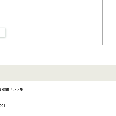
係機関リンク集
001