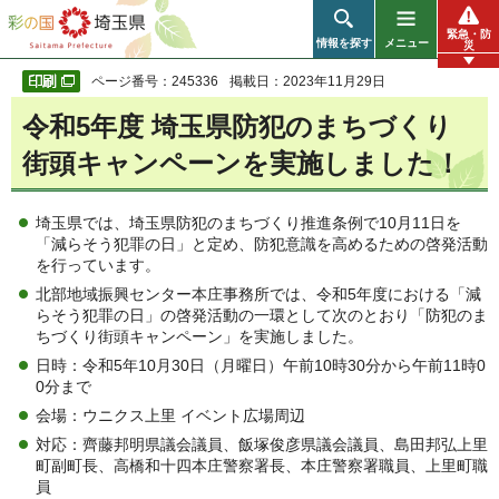
彩の国 埼玉県
緊急・防
情報を探す
メニュー
災
ページ番号：245336
掲載日：2023年11月29日
令和5年度 埼玉県防犯のまちづくり
街頭キャンペーンを実施しました！
埼玉県では、埼玉県防犯のまちづくり推進条例で10月11日を
「減らそう犯罪の日」と定め、防犯意識を高めるための啓発活動
を行っています。
北部地域振興センター本庄事務所では、令和5年度における「減
らそう犯罪の日」の啓発活動の一環として次のとおり「防犯のま
ちづくり街頭キャンペーン」を実施しました。
日時：令和5年10月30日（月曜日）午前10時30分から午前11時0
0分まで
会場：ウニクス上里 イベント広場周辺
対応：齊藤邦明県議会議員、飯塚俊彦県議会議員、島田邦弘上里
町副町長、高橋和十四本庄警察署長、本庄警察署職員、上里町職
員