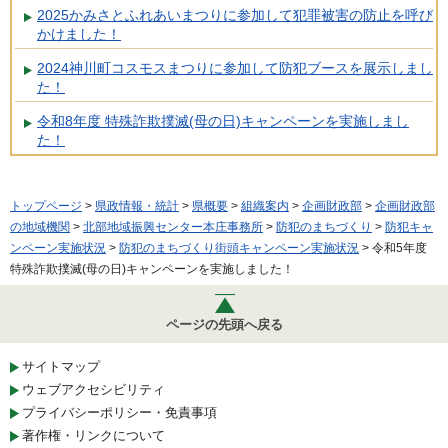
2025かみさとふれあいまつりに参加して犯罪被害の防止を呼び
かけました！
2024神川町コスモスまつりに参加して防犯ブースを展示しまし
た！
令和8年度 特殊詐欺撲滅(母の日)キャンペーンを実施しまし
た！
トップページ
>
県政情報・統計
>
県概要
>
組織案内
>
企画財政部
>
企画財政部
の地域機関
>
北部地域振興センター本庄事務所
>
防犯のまちづくり
>
防犯キャ
ンペーン実施状況
>
防犯のまちづくり街頭キャンペーン実施状況
> 令和5年度
特殊詐欺撲滅(母の日)キャンペーンを実施しました！
ページの先頭へ戻る
サイトマップ
ウェブアクセシビリティ
プライバシーポリシー・免責事項
著作権・リンクについて