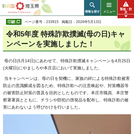
彩の国 埼玉県
緊急・防
情報を探す
メニュー
災
ページ番号：233915
掲載日：2026年5月13日
令和5年度 特殊詐欺撲滅(母の日)キャ
ンペーンを実施しました！
母の日(5月14日)にあわせて、特殊詐欺撲滅キャンペーンを4月25日
(火曜日)にやましろや本庄店において実施しました。
当キャンペーンは、母の日を契機に、家族の絆による特殊詐欺被害
防止の意識醸成を図るため、特殊詐欺への注意喚起や、対策機器等
の被害防止対策の普及を目的としたものです。本庄市職員、本庄警
察署署員とともに、チラシや防犯の啓発品を配布し、特殊詐欺の被
害にあわないよう呼びかけを行いました。