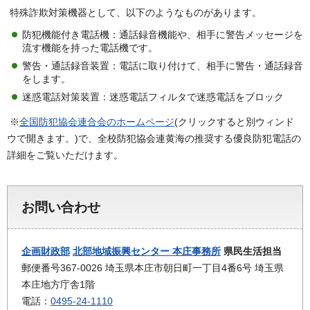
特殊詐欺対策機器として、以下のようなものがあります。
防犯機能付き電話機：通話録音機能や、相手に警告メッセージを
流す機能を持った電話機です。
警告・通話録音装置：電話に取り付けて、相手に警告・通話録音
をします。
迷惑電話対策装置：迷惑電話フィルタで迷惑電話をブロック
※
全国防犯協会連合会のホームページ
(クリックすると別ウィンド
ウで開きます。)で、全校防犯協会連黄海の推奨する優良防犯電話の
詳細をご覧いただけます。
お問い合わせ
企画財政部
北部地域振興センター 本庄事務所
県民生活担当
郵便番号367-0026 埼玉県本庄市朝日町一丁目4番6号 埼玉県
本庄地方庁舎1階
電話：
0495-24-1110