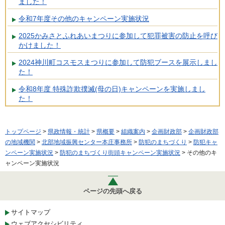
ました！
令和7年度その他のキャンペーン実施状況
2025かみさとふれあいまつりに参加して犯罪被害の防止を呼び
かけました！
2024神川町コスモスまつりに参加して防犯ブースを展示しまし
た！
令和8年度 特殊詐欺撲滅(母の日)キャンペーンを実施しまし
た！
トップページ
>
県政情報・統計
>
県概要
>
組織案内
>
企画財政部
>
企画財政部
の地域機関
>
北部地域振興センター本庄事務所
>
防犯のまちづくり
>
防犯キャ
ンペーン実施状況
>
防犯のまちづくり街頭キャンペーン実施状況
> その他のキ
ャンペーン実施状況
ページの先頭へ戻る
サイトマップ
ウェブアクセシビリティ