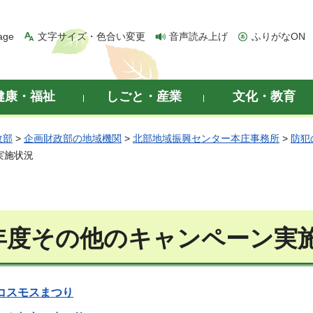
age
文字サイズ・色合い変更
音声読み上げ
ふりがなON
健康・福祉
しごと・産業
文化・教育
政部
>
企画財政部の地域機関
>
北部地域振興センター本庄事務所
>
防犯
実施状況
年度その他のキャンペーン実
町コスモスまつり