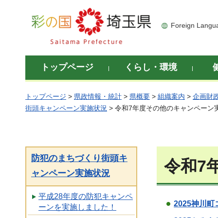
彩の国 埼玉県
Foreign Langu
トップページ
くらし・環境
トップページ
>
県政情報・統計
>
県概要
>
組織案内
>
企画財
街頭キャンペーン実施状況
> 令和7年度その他のキャンペーン
防犯のまちづくり街頭キ
令和7
ャンペーン実施状況
平成28年度の防犯キャンペ
2025神川
ーンを実施しました！