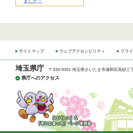
ました！
サイトマップ
ウェブアクセシビリティ
プライ
埼玉県庁
〒330-9301 埼玉県さいたま市浦和区高砂三
県庁へのアクセス
「コバトン」&「さいた
まっち」