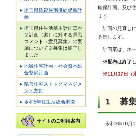
確保計画」及び
埼玉県賃貸住宅供給促進計
ます。
画
埼玉県住生活基本計画ほか
計画の見直しに
２計画（案）に対する県民
募集します。
コメント（意見募集）の実
施について※募集は終了し
計画案は、ホー
ました
※配布は終了し
地域住宅計画・社会資本総
合整備計画
※11月17日
県営住宅ストックマネジメ
ント方針
1 募
令和5年住生活総合調査
サイトのご利用案内
令和3年10月1