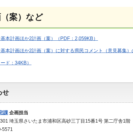
画（案）など
基本計画ほか2計画（案）（PDF：2,059KB）
基本計画ほか2計画（案）に対する県民コメント（意見募集）の実
ード：34KB）
わせ
宅課
企画担当
-9301 埼玉県さいたま市浦和区高砂三丁目15番1号 第二庁舎1階
-5571