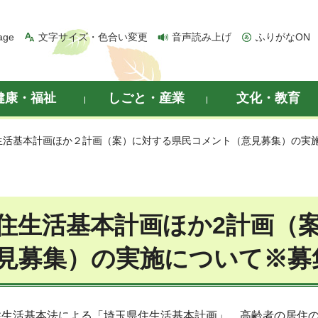
age
文字サイズ・色合い変更
音声読み上げ
ふりがなON
健康・福祉
しごと・産業
文化・教育
住生活基本計画ほか２計画（案）に対する県民コメント（意見募集）の実
住生活基本計画ほか2計画（
見募集）の実施について※募
生活基本法による「埼玉県住生活基本計画」、高齢者の居住の