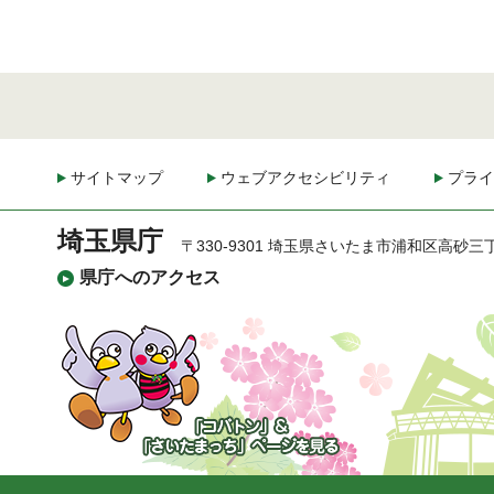
サイトマップ
ウェブアクセシビリティ
プライ
埼玉県庁
〒330-9301 埼玉県さいたま市浦和区高砂三
県庁へのアクセス
「コバトン」&「さいた
まっち」