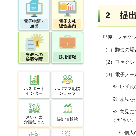
2 提
電子申請・
電子入札
届出
総合案内
郵便、ファクシ
（1）郵便の場合：
県政への
採用情報
提案制度
（2）ファクシミリ
（3）電子メールの場合：
※ いず
パスポート
パパママ応援
センター
ショップ
※ 意見
※ 意見
さいたま
統計情報館
ください
介護ねっと
ア 個人