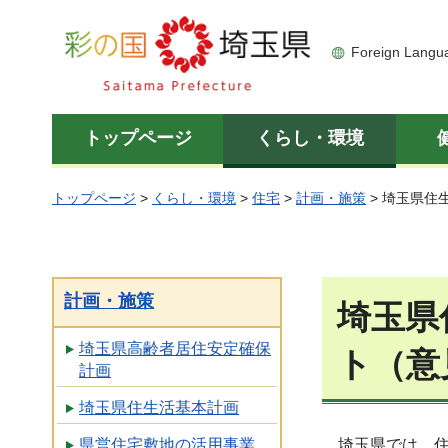
彩の国 埼玉県
Foreign Langu
トップページ
くらし・環境
トップページ
>
くらし・環境
>
住宅
>
計画・施策
> 埼玉県
計画・施策
埼玉県
埼玉県高齢者居住安定確保
ト（意
計画
埼玉県住生活基本計画
県営住宅敷地の活用事業
埼玉県では、住