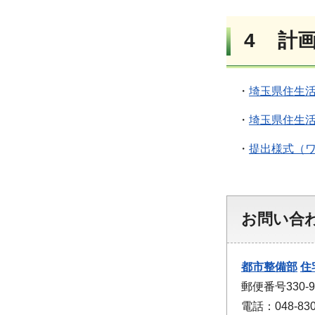
4 計
・
埼玉県住生活
・
埼玉県住生活
・
提出様式（ワ
お問い合
都市整備部
住
郵便番号330
電話：048-830