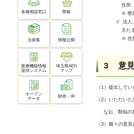
住所、
各種相談窓口
県報
※ 県
イ 法人
主たる
※ 住
法規集
情報公開
3 意
医療機能情報
埼玉県AED
提供システム
マップ
（1）提出してい
オープン
財政・IR
データ
（2）いただい
なお、類似の意
（3）個々の意