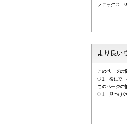
ファックス：048
より良い
このページの
1：役に立
このページの
1：見つけ