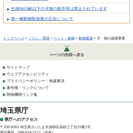
生後56日齢以下の犬猫の販売等は禁止されています
第一種動物取扱業の広告について
トップページ
>
くらし・環境
>
ペット・動物
>
動物愛護
> 犬・猫の譲渡事業
ページの先頭へ戻る
サイトマップ
ウェブアクセシビリティ
プライバシーポリシー・免責事項
著作権・リンクについて
関係機関リンク集
埼玉県庁
県庁へのアクセス
〒330-9301 埼玉県さいたま市浦和区高砂三丁目15番1号
電話番号：048-824-2111（代表）