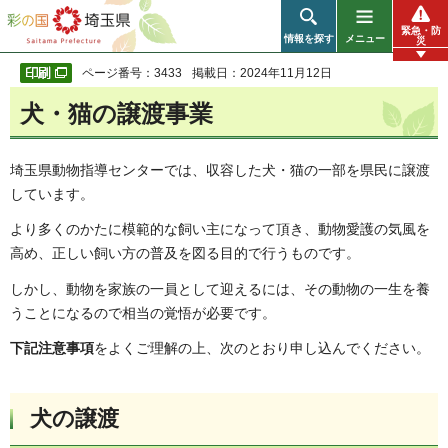
彩の国 埼玉県
緊急・防
情報を探す
メニュー
災
ページ番号：3433
掲載日：2024年11月12日
犬・猫の譲渡事業
埼玉県動物指導センターでは、収容した犬・猫の一部を県民に譲渡
しています。
より多くのかたに模範的な飼い主になって頂き、動物愛護の気風を
高め、正しい飼い方の普及を図る目的で行うものです。
しかし、動物を家族の一員として迎えるには、その動物の一生を養
うことになるので相当の覚悟が必要です。
下記注意事項
をよくご理解の上、次のとおり申し込んでください。
犬の譲渡