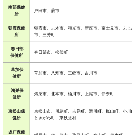
南部保健
戸田市、蕨市
所
朝霞保健
朝霞市、志木市、和光市、新座市、富士見市、ふじ
所
市、三芳町
春日部
春日部市、松伏町
保健所
草加保
草加市、八潮市、三郷市、吉川市
健所
鴻巣保
鴻巣市、北本市、桶川市、上尾市、伊奈町
健所
東松山保
東松山市、川島町、吉見町、滑川町、嵐山町、小川
健所
ときがわ町、東秩父村
坂戸保健