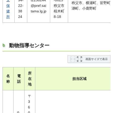
父
94-
t2238244
-0025
秩父市、横瀬町、皆野町
保
22-
@pref.sai
秩父市
瀞町、小鹿野町
健
38
tama.lg.jp
桜木町
所
24
8-18
動物指導センター
画面サイズで表示
所
名
電
在
担当区域
称
話
地
〒
3
6
0
0-