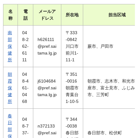
名
電
メールア
所在地
担当区域
称
話
ドレス
南
04
〒333
部
8-2
h626111
-0842
保
62-
@pref.sai
川口市
蕨市、戸田市
健
61
tama.lg.jp
前川1-
所
11
11-1
朝
04
〒351
霞
8-4
j6104684
-0016
朝霞市、志木市、和光市
保
61-
@pref.sai
朝霞市
座市、富士見市、ふじみ
健
04
tama.lg.jp
青葉台
市、三芳町
所
68
1-10-5
春
04
〒344
日
8-7
n372133
-0038
部
37-
@pref.sai
春日部
春日部市、松伏町
保