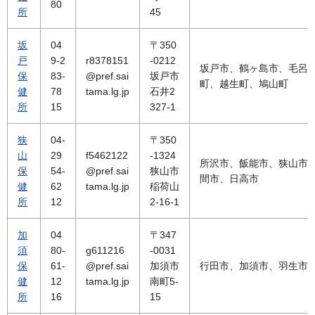
80
所
45
坂
04
〒350
戸
9-2
r8378151
-0212
坂戸市、鶴ヶ島市、毛呂
保
83-
@pref.sai
坂戸市
町、越生町、鳩山町
健
78
tama.lg.jp
石井2
所
15
327-1
狭
04-
〒350
山
29
f5462122
-1324
所沢市、飯能市、狭山市
保
54-
@pref.sai
狭山市
間市、日高市
健
62
tama.lg.jp
稲荷山
所
12
2-16-1
加
04
〒347
須
80-
g611216
-0031
保
61-
@pref.sai
加須市
行田市、加須市、羽生市
健
12
tama.lg.jp
南町5-
所
16
15