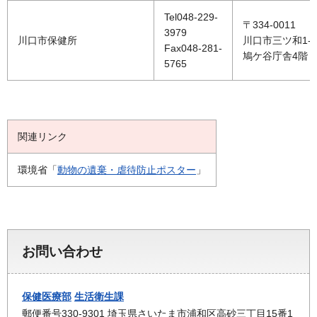
Tel048-229-
〒334-0011
3979
川口市保健所
川口市三ツ和1-14
Fax048-281-
鳩ケ谷庁舎4階
5765
関連リンク
環境省「
動物の遺棄・虐待防止ポスター
」
お問い合わせ
保健医療部
生活衛生課
郵便番号330-9301 埼玉県さいたま市浦和区高砂三丁目15番1