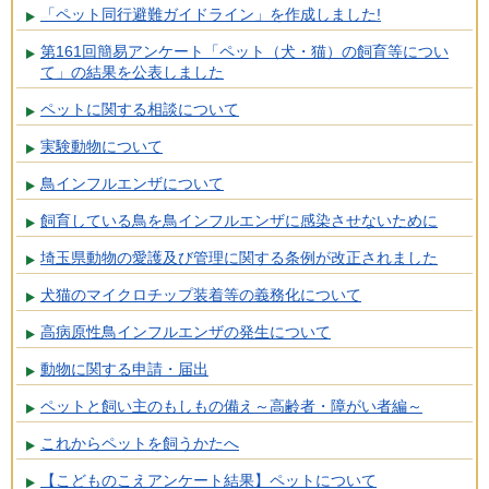
「ペット同行避難ガイドライン」を作成しました!
第161回簡易アンケート「ペット（犬・猫）の飼育等につい
て」の結果を公表しました
ペットに関する相談について
実験動物について
鳥インフルエンザについて
飼育している鳥を鳥インフルエンザに感染させないために
埼玉県動物の愛護及び管理に関する条例が改正されました
犬猫のマイクロチップ装着等の義務化について
高病原性鳥インフルエンザの発生について
動物に関する申請・届出
ペットと飼い主のもしもの備え～高齢者・障がい者編～
これからペットを飼うかたへ
【こどものこえアンケート結果】ペットについて