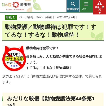
彩の国 埼玉県
緊急・防
情報を探す
メニュー
災
ページ番号：3425
掲載日：2026年2月24日
動物愛護／動物虐待は犯罪です！す
てるな！するな！動物虐待！
動物虐待は犯罪です！
命を慈しみ、人と動物が共生できる社会を目指しま
しょう。
すてるな！するな！動物虐待！
次のような行いは『動物の愛護及び管理に関する法律』で罰せられ
ます。
みだりな殺傷【動物愛護法第44条第1