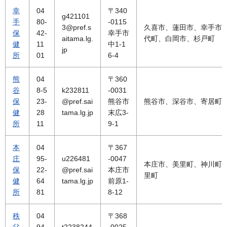
幸
04
〒340
g421101
手
80-
-0115
3@pref.s
久喜市、蓮田市、幸手市
保
42-
幸手市
aitama.lg.
代町、白岡市、杉戸町
健
11
中1-1
jp
所
01
6-4
熊
04
〒360
谷
8-5
k232811
-0031
保
23-
@pref.sai
熊谷市
熊谷市、深谷市、寄居町
健
28
tama.lg.jp
末広3-
所
11
9-1
本
04
〒367
庄
95-
u226481
-0047
本庄市、美里町、神川町
保
22-
@pref.sai
本庄市
里町
健
64
tama.lg.jp
前原1-
所
81
8-12
秩
04
〒368