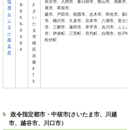
指
所沢市、入間市、春日部市、狭山市、鴻巣市、
8-
3
導
尾市、草加市、
8
さ
セ
蕨市、戸田市、朝霞市、志木市、和光市、新座
5
い
ン
市、桶川市、久喜市、北本市、八潮市、富士見
5-
た
タ
市、三郷市、蓮田市、幸手市、吉川市、ふじみ
0
ま
ー
市、伊奈町、三芳町、宮代町、白岡市、杉戸町
4
市
南
松伏町
8
桜
支
4
区
所
在
家
4
7
3
政令指定都市・中核市(さいたま市、川越
市、越谷市、川口市）