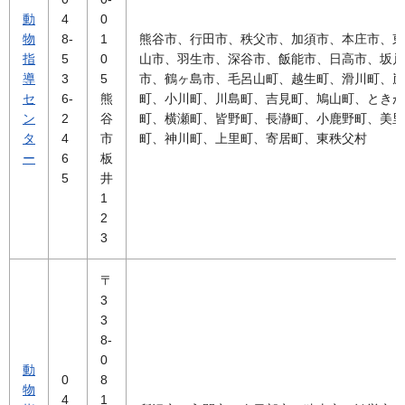
動
4
0
物
8-
1
熊谷市、行田市、秩父市、加須市、本庄市、東
指
5
0
山市、羽生市、深谷市、飯能市、日高市、坂戸
導
3
5
市、鶴ヶ島市、毛呂山町、越生町、滑川町、嵐
セ
6-
熊
町、小川町、川島町、吉見町、鳩山町、ときが
ン
2
谷
町、横瀬町、皆野町、長瀞町、小鹿野町、美里
タ
4
市
町、神川町、上里町、寄居町、東秩父村
ー
6
板
5
井
1
2
3
〒
3
3
8-
0
動
0
8
物
4
1