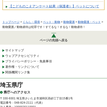
【こどものこえアンケート結果（保護者）】ペットについて
トップページ
>
くらし・環境
>
ペット・動物
>
動物愛護
>
動物愛護・ペット
>
動物愛護／動物虐待は犯罪です！すてるな！するな！動物虐待！
ページの先頭へ戻る
サイトマップ
ウェブアクセシビリティ
プライバシーポリシー・免責事項
著作権・リンクについて
関係機関リンク集
埼玉県庁
県庁へのアクセス
〒330-9301 埼玉県さいたま市浦和区高砂三丁目15番1号
電話番号：048-824-2111（代表）
法人番号：1000020110001