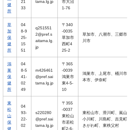
21
tama.lg.jp
市大沼
健
33
1-76
所
草
04
〒340
q251551
加
8-9
-0035
2@pref.s
草加市、八潮市、三郷市
保
25-
草加市
aitama.lg.
川市
健
15
西町4
jp
所
51
25-2
鴻
04
〒365
巣
8-5
m426461
-0039
鴻巣市、上尾市、桶川市
保
41-
@pref.sai
鴻巣市
本市、伊奈町
健
02
tama.lg.jp
東4-5-
所
49
10
東
〒355
04
松
-0037
93-
s220280
東松山市、滑川町、嵐山
山
東松山
22-
@pref.sai
小川町、川島町、吉見町
保
市若松
02
tama.lg.jp
きがわ町、東秩父村
健
町2-6-