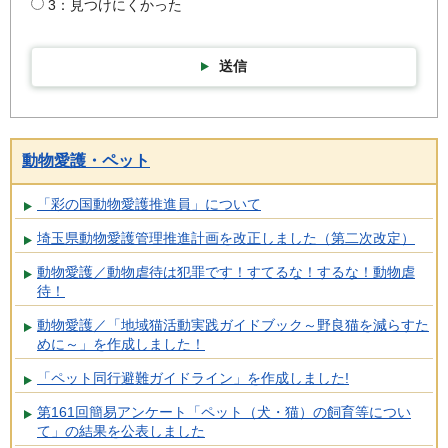
3：見つけにくかった
送信
動物愛護・ペット
「彩の国動物愛護推進員」について
埼玉県動物愛護管理推進計画を改正しました（第二次改定）
動物愛護／動物虐待は犯罪です！すてるな！するな！動物虐
待！
動物愛護／「地域猫活動実践ガイドブック～野良猫を減らすた
めに～」を作成しました！
「ペット同行避難ガイドライン」を作成しました!
第161回簡易アンケート「ペット（犬・猫）の飼育等につい
て」の結果を公表しました