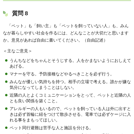
質問 8
「ペット」も「飼い主」も「ペットを飼っていない人」も、みん
なが暮らしやすい社会を作るには、どんなことが大切だと思います
か。意見があれば自由に書いてください。（自由記述）
＜主なご意見＞
うんちなどをちゃんとそうじする。人をかまないようにおしえて
あげる。
マナーを守る。予防接種などやるべきことを必ず行う。
みんなが優しい気持ちを持つ。相手の立場で考える。誰かが嫌な
気分になってしまうことはしない。
近隣の人とよくコミュニケーションをとって、ペットと近隣の人
とも良い関係を築くこと。
アレルギーの人もいるので、ペットを飼っている人は外に出すと
きは必ず首輪に紐をつけて散歩させる、電車では必ずケージに入
れる事をまもってほしい。
ペット同行避難は苦手な人と施設を分ける。