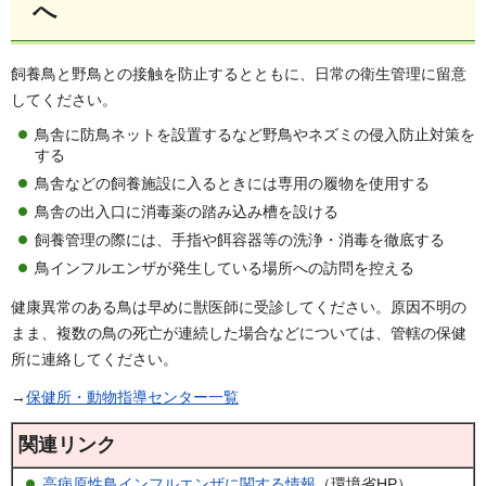
へ
飼養鳥と野鳥との接触を防止するとともに、日常の衛生管理に留意
してください。
鳥舎に防鳥ネットを設置するなど野鳥やネズミの侵入防止対策を
する
鳥舎などの飼養施設に入るときには専用の履物を使用する
鳥舎の出入口に消毒薬の踏み込み槽を設ける
飼養管理の際には、手指や餌容器等の洗浄・消毒を徹底する
鳥インフルエンザが発生している場所への訪問を控える
健康異常のある鳥は早めに獣医師に受診してください。原因不明の
まま、複数の鳥の死亡が連続した場合などについては、管轄の保健
所に連絡してください。
→
保健所・動物指導センター一覧
関連リンク
高病原性鳥インフルエンザに関する情報
（環境省HP）