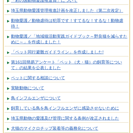
「彩の国動物愛護推進員」について
埼玉県動物愛護管理推進計画を改正しました（第二次改定）
動物愛護／動物虐待は犯罪です！すてるな！するな！動物虐
待！
動物愛護／「地域猫活動実践ガイドブック～野良猫を減らすた
めに～」を作成しました！
「ペット同行避難ガイドライン」を作成しました!
第161回簡易アンケート「ペット（犬・猫）の飼育等につい
て」の結果を公表しました
ペットに関する相談について
実験動物について
鳥インフルエンザについて
飼育している鳥を鳥インフルエンザに感染させないために
埼玉県動物の愛護及び管理に関する条例が改正されました
犬猫のマイクロチップ装着等の義務化について