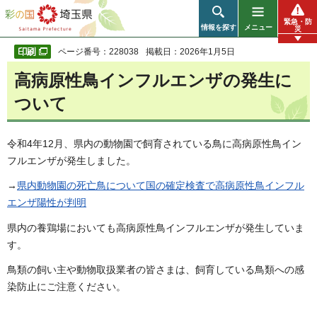
彩の国 埼玉県
緊急・防
情報を探す
メニュー
災
ページ番号：228038
掲載日：2026年1月5日
高病原性鳥インフルエンザの発生に
ついて
令和4年12月、県内の動物園で飼育されている鳥に高病原性鳥イン
フルエンザが発生しました。
→
県内動物園の死亡鳥について国の確定検査で高病原性鳥インフル
エンザ陽性が判明
県内の養鶏場においても高病原性鳥インフルエンザが発生していま
す。
鳥類の飼い主や動物取扱業者の皆さまは、飼育している鳥類への感
染防止にご注意ください。