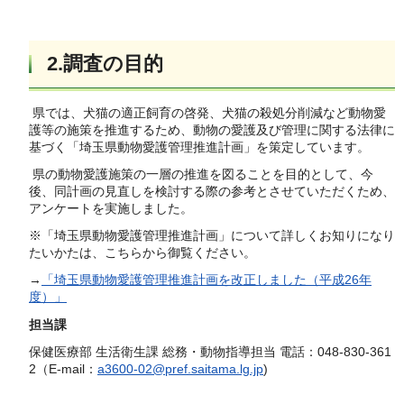
2.調査の目的
県では、犬猫の適正飼育の啓発、犬猫の殺処分削減など動物愛
護等の施策を推進するため、動物の愛護及び管理に関する法律に
基づく「埼玉県動物愛護管理推進計画」を策定しています。
県の動物愛護施策の一層の推進を図ることを目的として、今
後、同計画の見直しを検討する際の参考とさせていただくため、
アンケートを実施しました。
※「埼玉県動物愛護管理推進計画」について詳しくお知りになり
たいかたは、こちらから御覧ください。
→
「埼玉県動物愛護管理推進計画を改正しました（平成26年
度）」
担当課
保健医療部 生活衛生課 総務・動物指導担当 電話：048-830-361
2（E-mail：
a3600-02@pref.saitama.lg.jp
)