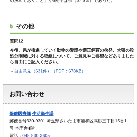
め決めておくこと」が5割半ば強（57.5％）であった。
その他
質問12
今後、県が推進していく動物の愛護や適正飼育の啓発、犬猫の殺
処分削減に対する取組について、ご意見やご要望などありました
ら自由にご記入ください。
→
自由意見（631件）（PDF：678KB）
お問い合わせ
保健医療部
生活衛生課
郵便番号330-9301 埼玉県さいたま市浦和区高砂三丁目15番1
号 本庁舎4階
電話：
048-830-3605