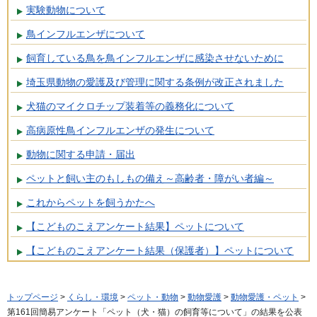
実験動物について
鳥インフルエンザについて
飼育している鳥を鳥インフルエンザに感染させないために
埼玉県動物の愛護及び管理に関する条例が改正されました
犬猫のマイクロチップ装着等の義務化について
高病原性鳥インフルエンザの発生について
動物に関する申請・届出
ペットと飼い主のもしもの備え～高齢者・障がい者編～
これからペットを飼うかたへ
【こどものこえアンケート結果】ペットについて
【こどものこえアンケート結果（保護者）】ペットについて
トップページ
>
くらし・環境
>
ペット・動物
>
動物愛護
>
動物愛護・ペット
>
第161回簡易アンケート「ペット（犬・猫）の飼育等について」の結果を公表