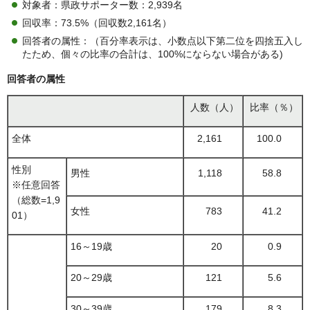
対象者：県政サポーター数：2,939名
回収率：73.5%（回収数2,161名）
回答者の属性：（百分率表示は、小数点以下第二位を四捨五入し
たため、個々の比率の合計は、100%にならない場合がある)
回答者の属性
人数（人）
比率（％）
全体
2,161
100.0
性別
男性
1,118
58.8
※任意回答
（総数=1,9
女性
783
41.2
01）
16～19歳
20
0.9
20～29歳
121
5.6
30～39歳
179
8.3