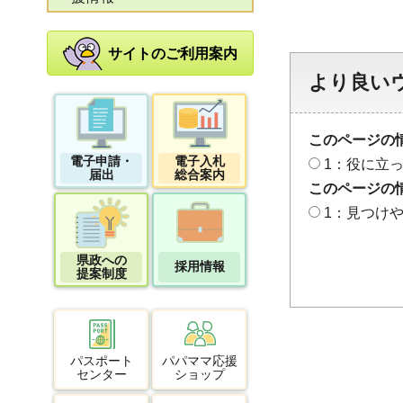
サイトのご利用案内
より良い
このページの
電子申請・
電子入札
1：役に立
届出
総合案内
このページの
1：見つけ
県政への
採用情報
提案制度
パスポート
パパママ応援
センター
ショップ