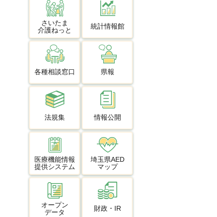
さいたま
統計情報館
介護ねっと
各種相談窓口
県報
法規集
情報公開
医療機能情報
埼玉県AED
提供システム
マップ
オープン
財政・IR
データ