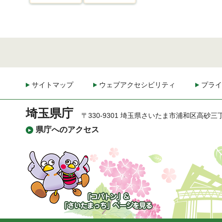
サイトマップ
ウェブアクセシビリティ
プライ
埼玉県庁
〒330-9301 埼玉県さいたま市浦和区高砂三
県庁へのアクセス
「コバトン」&「さいた
まっち」