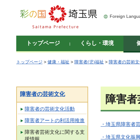
彩の国 埼玉県
Foreign Langu
トップページ
くらし・環境
トップページ
>
健康・福祉
>
障害者(児)福祉
>
障害者の芸術文
障害者の芸術文化
障害者
障害者の芸術文化活動
障害者アートの利活用推進
・埼玉県障害者
障害者芸術文化に関する支
・埼玉県文化振
援情報