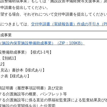
設整備助成事業」もしくは「施設設置準備経費等支援事業」及
付申請書を提出してください。
希望する場合、それぞれについて交付申請書を提出してくださ
成につきましては、
交付申請書（実績報告書）作成の手引き（PDF
助成事業
施設内保育施設整備助成事業）（ZIP：109KB）
整備助成事業）【様式1-1号】
【別紙1】
2】
（見込）書抄本【様式あり】
ック表【様式あり】
証明書（履歴事項証明書）及び定款
る介護施設等の概要、パンフレット等
る介護施設等に係る直近の県福祉監査課による監査結果及び
施設の位置関係を示した位置図