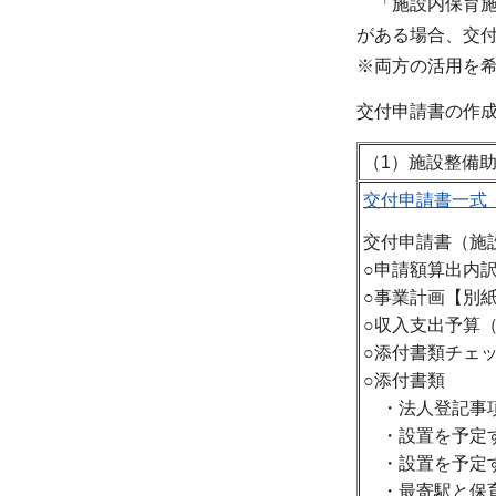
「施設内保育施
がある場合、交
※両方の活用を
交付申請書の作
（1）施設整備
交付申請書一式（
交付申請書（施設
○申請額算出内訳
○事業計画【別紙
○収入支出予算
○添付書類チェ
○添付書類
・法人登記事項
・設置を予定す
・設置を予定す
・最寄駅と保育