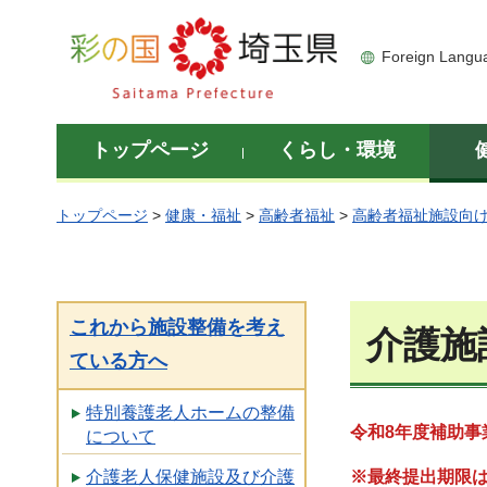
彩の国 埼玉県
Foreign Langu
トップページ
くらし・環境
トップページ
>
健康・福祉
>
高齢者福祉
>
高齢者福祉施設向
これから施設整備を考え
介護施
ている方へ
特別養護老人ホームの整備
令和8年度補助事
について
※最終提出期限は
介護老人保健施設及び介護