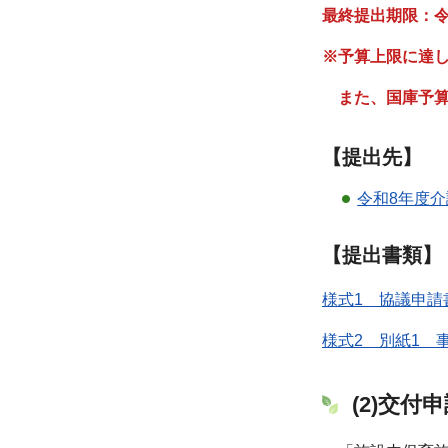
最終提出期限：令和
※予算上限に達
また、国庫予
【提出先】
令和8年度
【提出書類】
様式1 協議申請
様式2 別紙1 
(2)交付