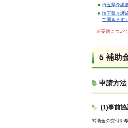
埼玉県介護施
埼玉県介護施
で開きます）
※要綱につい
5 補助
申請方法
(1)事前
補助金の交付を