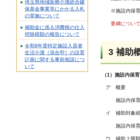
埼玉県地域医療介護総合確
保基金事業等にかかる入札
※施設内保育
の実施について
要綱につい
補助金に係る消費税の仕入
控除税額の報告について
令和8年度特定施設入居者
3 補助
生活介護［混合型］の設置
計画に関する事前相談につ
いて
（1）施設内保
ア 概要
施設内保育
イ 補助対象
施設内保育
ウ 補助上限