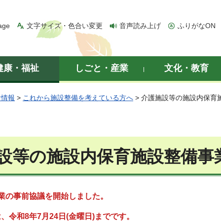
age
文字サイズ・色合い変更
音声読み上げ
ふりがなON
健康・福祉
しごと・産業
文化・教育
け情報
>
これから施設整備を考えている方へ
> 介護施設等の施設内保育
設等の施設内保育施設整備事
業の事前協議を開始しました。
、令和8年7月24日(金曜日)までです。