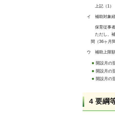
上記（1）
イ 補助対象
保育従事者
ただし、補
間（36ヶ月
ウ 補助上限
開設月の
開設月の翌
開設月の翌
4
要綱