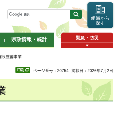
組織から
探す
緊急・防災
県政情報・統計
施設整備事業
ページ番号：20754
掲載日：2026年7月2日
業