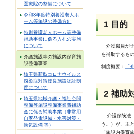
医療院の整備について
令和8年度特別養護老人ホ
ーム等施設の整備方針
1 目的
特別養護老人ホーム等整備
補助事業に係る入札の実施
について
介護職員が子
を補助するも
介護施設等の施設内保育施
設整備事業
制度概要：
「介
埼玉県新型コロナウイルス
感染症対策優良施設認証制
度について
2 補助
埼玉県地域介護・福祉空間
整備等施設整備事業費補助
金に係る補助事業（非常用
介護保険法（平
自家発電設備・水害対策・
う。）が、主
換気設備 等）
「施設内保育