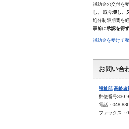
補助金の交付を
し、 取り壊し、
処分制限期間を
事前に承認を得
補助金を受けて整
お問い合
福祉部
高齢者
郵便番号330
電話：048-830
ファックス：048