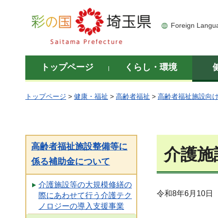
彩の国 埼玉県
Foreign Langu
トップページ
くらし・環境
トップページ
>
健康・福祉
>
高齢者福祉
>
高齢者福祉施設向
高齢者福祉施設整備等に
介護施
係る補助金について
介護施設等の大規模修繕の
令和8年6月10
際にあわせて行う介護テク
ノロジーの導入支援事業