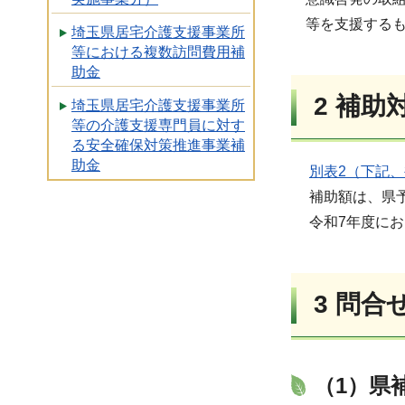
等を支援する
埼玉県居宅介護支援事業所
等における複数訪問費用補
助金
2
補助
埼玉県居宅介護支援事業所
等の介護支援専門員に対す
る安全確保対策推進事業補
助金
別表2（下記、
補助額は、県
令和7年度に
3
問合
（1）県