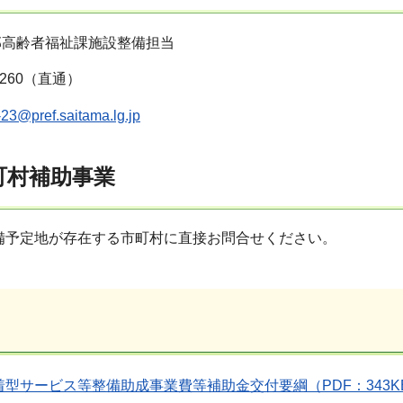
部高齢者福祉課施設整備担当
-3260（直通）
23@pref.saitama.lg.jp
町村補助事業
備予定地が存在する市町村に直接お問合せください。
型サービス等整備助成事業費等補助金交付要綱（PDF：343K