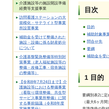
介護施設等の施設開設準備
目次
経費等支援事業
訪問看護ステーションの大
規模化・サテライト型事業
目的
所設置事業
補助対象事
補助金を受けて整備された
問合せ先
施設・設備に係る財産処分
について
要綱
補助金を受
介護基盤緊急整備等特別対
策事業（老人福祉施設等の
整備・改修工事・宿舎施設
の整備等）
1
目的
【令和8年7月24日まで】介
護施設等における整備事業
（看取り環境整備、共生型
要綱別表2に
サービス事業所整備）に関
（最大6ヶ月
する事前協議（令和8年度
意識啓発の取
実施事業分）