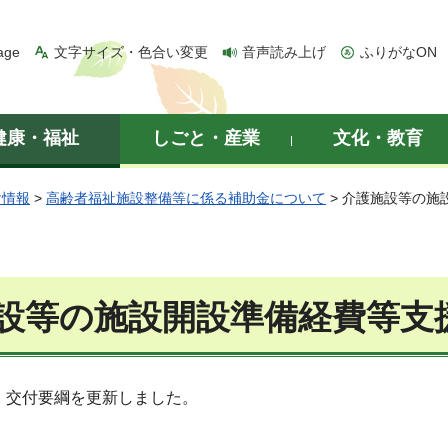
age
文字サイズ・色合い変更
音声読み上げ
ふりがなON
健康・福祉
しごと・産業
文化・教育
け情報
>
高齢者福祉施設整備等に係る補助金について
> 介護施設等の施
設等の施設開設準備経費等支
日 交付要綱を更新しました。