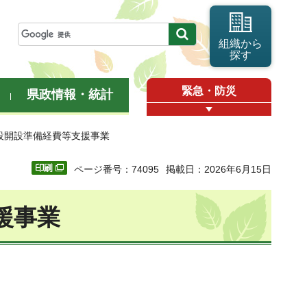
組織から
探す
緊急・防災
県政情報・統計
設開設準備経費等支援事業
ページ番号：74095
掲載日：2026年6月15日
援事業