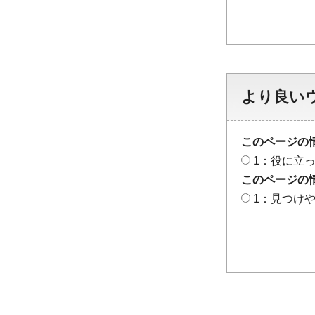
より良い
このページの
1：役に立
このページの
1：見つけ