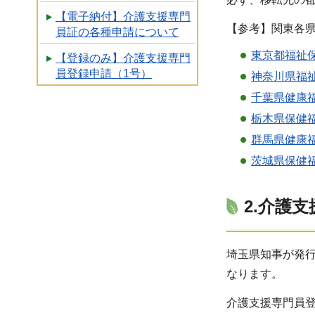
【電子納付】介護支援専門
【参考】関東各
員証の各種申請について
東京都福祉
【登録のみ】介護支援専門
員登録申請（1号）
神奈川県福
千葉県健康
栃木県保健
群馬県健康
茨城県保健
2.介護
埼玉県知事が発
なります。
介護支援専門員