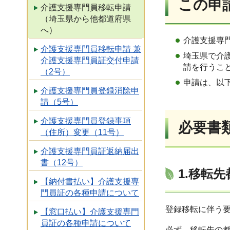
この申
介護支援専門員移転申請
（埼玉県から他都道府県
へ）
介護支援専
介護支援専門員移転申請 兼
埼玉県で介
介護支援専門員証交付申請
請を行うこ
（2号）
申請は、以
介護支援専門員登録消除申
請（5号）
介護支援専門員登録事項
必要書
（住所）変更（11号）
介護支援専門員証返納届出
書（12号）
1.移転
【納付書払い】介護支援専
門員証の各種申請について
登録移転に伴う
【窓口払い】介護支援専門
員証の各種申請について
必ず、移転先の