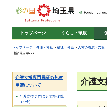
彩の国 埼玉県
Foreign Langu
トップページ
くらし・環境
トップページ
>
健康・福祉
>
福祉
>
介護
>
人材の養成・支援
他都道府県へ）
介護支援専門員証の各種
介護支
申請について
介護支援専門員死亡等届出
（4号）