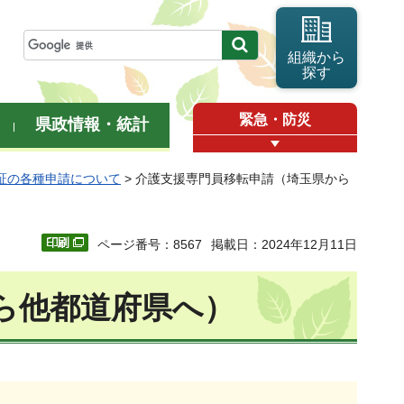
組織から
探す
緊急・防災
県政情報・統計
証の各種申請について
> 介護支援専門員移転申請（埼玉県から
ページ番号：8567
掲載日：2024年12月11日
ら他都道府県へ）