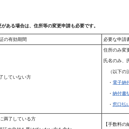
更がある場合は、住所等の変更申請も必要です。
証の有効期間
必要な申請
住所のみ変
氏名のみ、
（以下の決
満了していない方
・
電子納
・
納付書
・
窓口払
既に満了している方
【手数料の