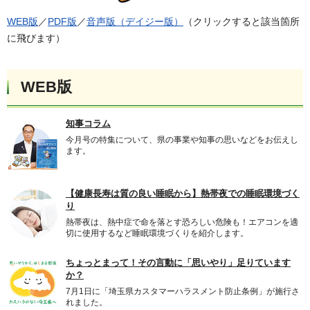
WEB版
／
PDF版
／
音声版（デイジー版）
（クリックすると該当箇所
に飛びます）
WEB版
知事コラム
今月号の特集について、県の事業や知事の思いなどをお伝えし
ます。
【健康長寿は質の良い睡眠から】熱帯夜での睡眠環境づく
り
熱帯夜は、熱中症で命を落とす恐ろしい危険も！エアコンを適
切に使用するなど睡眠環境づくりを紹介します。
ちょっとまって！その言動に「思いやり」足りています
か？
7月1日に「埼玉県カスタマーハラスメント防止条例」が施行さ
れました。