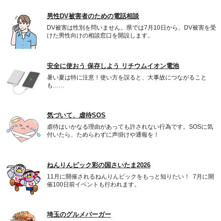
男性DV被害者のための電話相談
DV被害は性別を問いません。県では7月10日から、DV被害を受
けた男性向けの相談窓口を開設します。
安全に使おう 保存しよう リチウムイオン電池
暑い夏は特に注意！使い方を誤ると、大事故につながること
も……
気づいて、虐待SOS
虐待はいかなる理由があっても許されない行為です。SOSに気
付いたら、ためらわずに声掛けや通報を！
ねんりんピック彩の国さいたま2026
11月に開催されるねんりんピックをもっと知りたい！ 7月に開
催100日前イベントも行われます。
埼玉のグルメバーガー