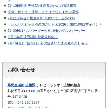
7月10日開設 男性DV被害者のための電話相談
安全に使おう・保管しようリチウムイオン電池
7月は虐待ゼロ推進月間 気付いて、虐待SOS
「ねんりんピック彩の国さいたま2026」開催100日前イベント
7月20日はハンバーガーの日 埼玉のグルメバーガー
令和8年度採用試験 警察官募集中
7月16日は「虹の日」彩の国さいたまの色を楽しもう
お問い合わせ
県民生活部
広報課
テレビ・ラジオ・広報紙担当
郵便番号330-9301 埼玉県さいたま市浦和区高砂三丁目15番1
号 本庁舎1階
電話：
048-830-2857