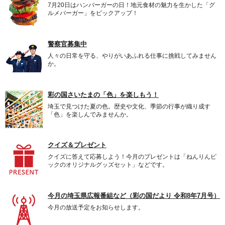
7月20日はハンバーガーの日！地元食材の魅力を生かした「グ
ルメバーガー」をピックアップ！
警察官募集中
人々の日常を守る、やりがいあふれる仕事に挑戦してみません
か。
彩の国さいたまの「色」を楽しもう！
埼玉で見つけた夏の色。歴史や文化、季節の行事が織り成す
「色」を楽しんでみませんか。
クイズ＆プレゼント
クイズに答えて応募しよう！今月のプレゼントは「ねんりんピ
ックのオリジナルグッズセット」などです。
今月の埼玉県広報番組など（彩の国だより 令和8年7月号）
今月の放送予定をお知らせします。