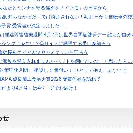
 あなたとミンナを守る備えを「イツモ」の日常から
対象 知らなかった…では済まされない！4月1日から自転車の
吟子賞 受賞者が決定しました！
日は発達障害啓発週間 4月2日は世界自閉症啓発デー 誰もが自
ッシングじゃない？偽サイトに誘導する手口を知ろう
 梅や桜をクビアカツヤカミキリから守ろう
しい家族を迎え入れませんか ペットを飼いたいな、と思ったら
対策強化月間」 相談して 気付いて ひとりで抱えこまないで
 SAITAMA 優良加工食品大賞2026 受賞作品を訪ねて
国だより4月号」は4ページでお届け！
わせ