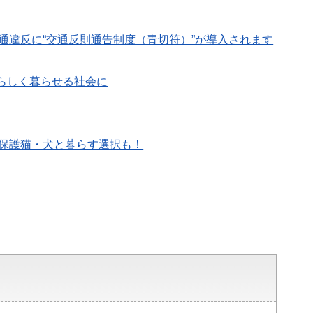
交通違反に“交通反則通告制度（青切符）”が導入されます
分らしく暮らせる社会に
…保護猫・犬と暮らす選択も！