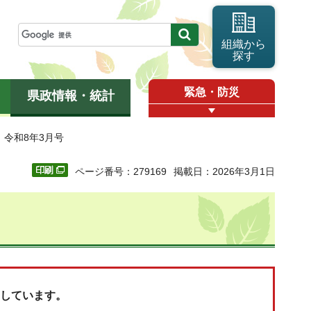
組織から
探す
緊急・防災
県政情報・統計
」令和8年3月号
ページ番号：279169
掲載日：2026年3月1日
成しています。