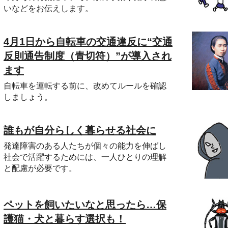
いなどをお伝えします。
4月1日から自転車の交通違反に“交通
反則通告制度（青切符）”が導入され
ます
自転車を運転する前に、改めてルールを確認
しましょう。
誰もが自分らしく暮らせる社会に
発達障害のある人たちが個々の能力を伸ばし
社会で活躍するためには、一人ひとりの理解
と配慮が必要です。
ペットを飼いたいなと思ったら…保
護猫・犬と暮らす選択も！