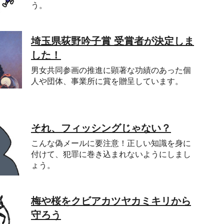
う。
埼玉県荻野吟子賞 受賞者が決定しま
した！
男女共同参画の推進に顕著な功績のあった個
人や団体、事業所に賞を贈呈しています。
それ、フィッシングじゃない？
こんな偽メールに要注意！正しい知識を身に
付けて、犯罪に巻き込まれないようにしまし
ょう。
梅や桜をクビアカツヤカミキリから
守ろう