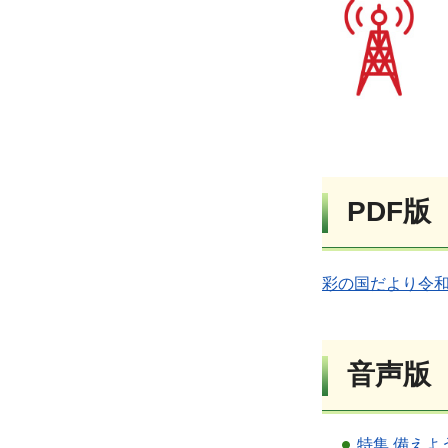
PDF版
彩の国だより令和8
音声版
特集 備え