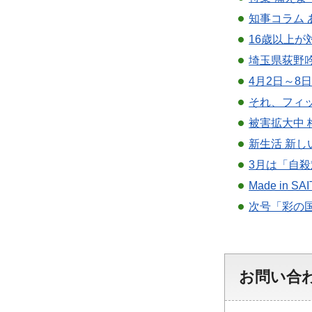
知事コラム
16歳以上が
埼玉県荻野
4月2日～8
それ、フィ
被害拡大中
新生活 新
3月は「自殺
Made in
次号「彩の
お問い合