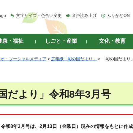
age
文字サイズ・色合い変更
音声読み上げ
ふりがなON
健康・福祉
しごと・産業
文化・教育
ジオ・ソーシャルメディア
>
広報紙「彩の国だより」
> 「彩の国だより
国だより」令和8年3月号
令和8年3月号は、2月13日（金曜日）現在の情報をもとに作