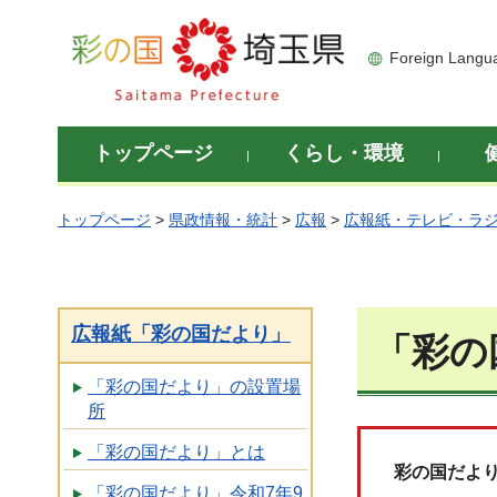
彩の国 埼玉県
Foreign Langu
トップページ
くらし・環境
トップページ
>
県政情報・統計
>
広報
>
広報紙・テレビ・ラ
広報紙「彩の国だより」
「彩の
「彩の国だより」の設置場
所
「彩の国だより」とは
彩の国だより
「彩の国だより」令和7年9