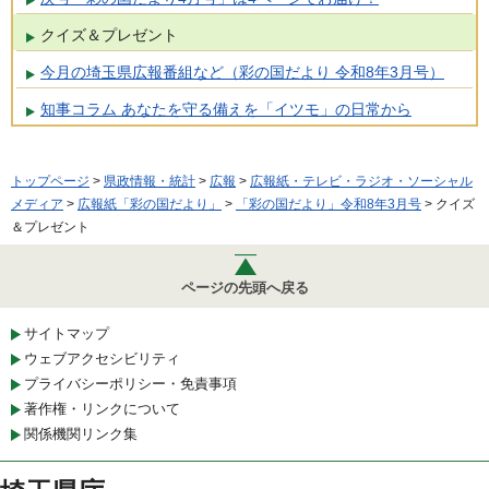
クイズ＆プレゼント
今月の埼玉県広報番組など（彩の国だより 令和8年3月号）
知事コラム あなたを守る備えを「イツモ」の日常から
トップページ
>
県政情報・統計
>
広報
>
広報紙・テレビ・ラジオ・ソーシャル
メディア
>
広報紙「彩の国だより」
>
「彩の国だより」令和8年3月号
> クイズ
＆プレゼント
ページの先頭へ戻る
サイトマップ
ウェブアクセシビリティ
プライバシーポリシー・免責事項
著作権・リンクについて
関係機関リンク集