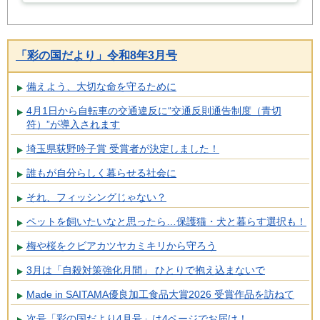
「彩の国だより」令和8年3月号
備えよう、大切な命を守るために
4月1日から自転車の交通違反に“交通反則通告制度（青切
符）”が導入されます
埼玉県荻野吟子賞 受賞者が決定しました！
誰もが自分らしく暮らせる社会に
それ、フィッシングじゃない？
ペットを飼いたいなと思ったら…保護猫・犬と暮らす選択も！
梅や桜をクビアカツヤカミキリから守ろう
3月は「自殺対策強化月間」 ひとりで抱え込まないで
Made in SAITAMA優良加工食品大賞2026 受賞作品を訪ねて
次号「彩の国だより4月号」は4ページでお届け！