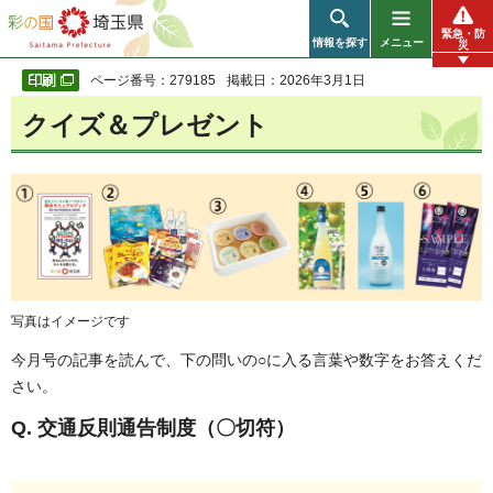
彩の国 埼玉県
緊急・防
情報を探す
メニュー
災
ページ番号：279185
掲載日：2026年3月1日
クイズ＆プレゼント
写真はイメージです
今月号の記事を読んで、下の問いの○に入る言葉や数字をお答えくだ
さい。
Q. 交通反則通告制度（〇切符）