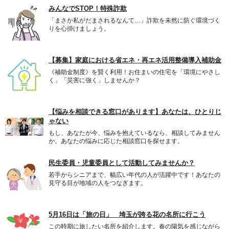
みんなでSTOP！特殊詐欺
「まさか私がだまされるなんて…」詐欺を未然に防ぐ環境づく
りを心掛けましょう。
【募集】家庭における省エネ・再エネ活用整備導入補助金
《補助金制度》を賢く利用！お住まいの住宅を「環境にやさし
く」「災害に強く」しませんか？
【悩みを相談できる窓口があります】あなたは、ひとりじ
ゃない
もし、あなたが今、悩みを抱えているなら、相談してみません
か。あなたの悩みに応じた相談窓口を探せます。
民生委員・児童委員として活動してみませんか？
若手からシニアまで、幅広い年代の人が活躍中です！あなたの
見守る目が地域の人をつなぎます。
5月16日は「旅の日」 埼玉が誇る花の名所に行こう
この時期に旅したい名所を紹介します。春の陽気を感じながら