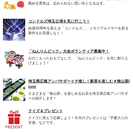
眺める景色は、忘れられない思い出となるはず。
コンドルズ埼玉公演を見に行こう！
結成30周年を迎える「コンドルズ」。メモリアルイヤーを彩る
新作をお見逃しなく！
「ねんりんピック」大会ボランティア募集中！
心のこもったおもてなしで、「ねんりんピック」を共に創り上
げましょう！
埼玉県広報アンバサダーイチ推し！新茶を楽しむ＃狭山茶l
over
さまざまな「狭山茶」を楽しめるお店を埼玉県広報アンバサダ
ーが紹介します！
クイズ＆プレゼント
クイズに答えて応募しよう！今月のプレゼントは「芋蜜入りの
甘酒」などです。