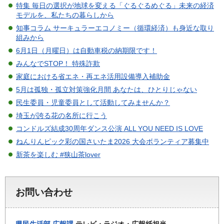
特集 毎日の選択が地球を変える「ぐるぐるめぐる」未来の経済
モデルを、私たちの暮らしから
知事コラム サーキュラーエコノミー（循環経済）も身近な取り
組みから
6月1日（月曜日）は自動車税の納期限です！
みんなでSTOP！ 特殊詐欺
家庭における省エネ・再エネ活用設備導入補助金
5月は孤独・孤立対策強化月間 あなたは、ひとりじゃない
民生委員・児童委員として活動してみませんか？
埼玉が誇る花の名所に行こう
コンドルズ結成30周年ダンス公演 ALL YOU NEED IS LOVE
ねんりんピック彩の国さいたま2026 大会ボランティア募集中
新茶を楽しむ #狭山茶lover
お問い合わせ