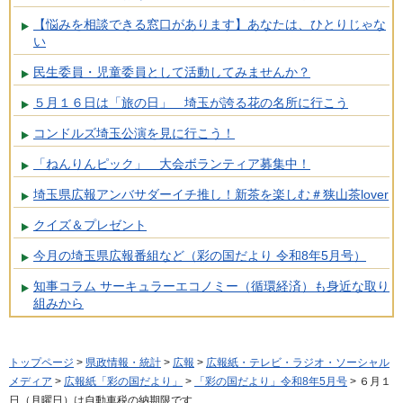
【悩みを相談できる窓口があります】あなたは、ひとりじゃな
い
民生委員・児童委員として活動してみませんか？
５月１６日は「旅の日」 埼玉が誇る花の名所に行こう
コンドルズ埼玉公演を見に行こう！
「ねんりんピック」 大会ボランティア募集中！
埼玉県広報アンバサダーイチ推し！新茶を楽しむ＃狭山茶lover
クイズ＆プレゼント
今月の埼玉県広報番組など（彩の国だより 令和8年5月号）
知事コラム サーキュラーエコノミー（循環経済）も身近な取り
組みから
トップページ
>
県政情報・統計
>
広報
>
広報紙・テレビ・ラジオ・ソーシャル
メディア
>
広報紙「彩の国だより」
>
「彩の国だより」令和8年5月号
> ６月１
日（月曜日）は自動車税の納期限です