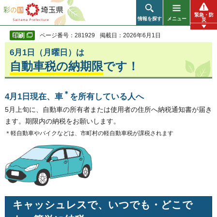
彩の国 埼玉県
緊急・防
情報を探す
メニュー
災
ページ番号：281929
掲載日：2026年6月1日
6月1日（月曜日）は
自動車税の納期限
です！
＊
4月1日現在、車
を所有している人へ
5月上旬に、自動車の所有者または使用者の住所へ納税通知書が届き
ます。期限内の納税をお願いします。
＊軽自動車やバイクなどは、市町村の軽自動車税が課税されます
キャッシュレスで、いつでも・どこで