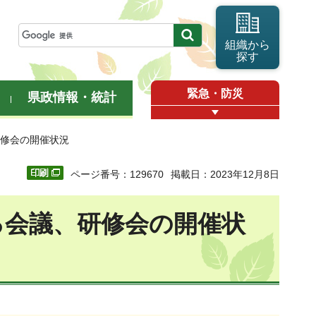
組織から
探す
緊急・防災
県政情報・統計
研修会の開催状況
ページ番号：129670
掲載日：2023年12月8日
る会議、研修会の開催状