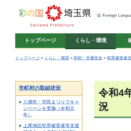
彩の国 埼玉県
Foreign Langu
トップページ
くらし・環境
トップページ
>
くらし・環境
>
防犯・交通安全
>
犯罪被害者
市町村の取組状況
令和4
八潮市・市民まつりでキャ
況
ンペーンを実施（令和元
年）
上尾地区犯罪被害者等支援