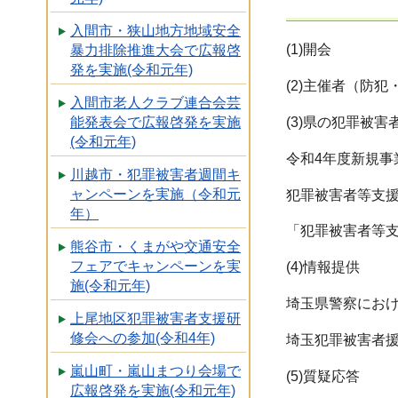
入間市・狭山地方地域安全
(1)開会
暴力排除推進大会で広報啓
発を実施(令和元年)
(2)主催者（防
入間市老人クラブ連合会芸
(3)県の犯罪被
能発表会で広報啓発を実施
(令和元年)
令和4年度新規事
川越市・犯罪被害者週間キ
ャンペーンを実施（令和元
犯罪被害者等支
年）
「犯罪被害者等
熊谷市・くまがや交通安全
フェアでキャンペーンを実
(4)情報提供
施(令和元年)
埼玉県警察にお
上尾地区犯罪被害者支援研
修会への参加(令和4年)
埼玉犯罪被害者
嵐山町・嵐山まつり会場で
(5)質疑応答
広報啓発を実施(令和元年)