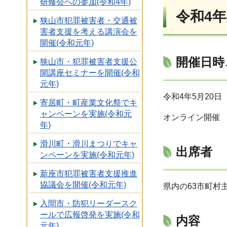
研修会への参加(令和4年)
令和4
狭山市犯罪被害者・交通被
害者支援を考える講演会を
開催(令和元年)
開催日時
狭山市・犯罪被害者支援公
開講座セミナーを開催(令和
元年)
令和4年5月20
寄居町・町産業文化祭でキ
ャンペーンを実施(令和元
オンライン開催
年)
滑川町・滑川まつりでキャ
出席者
ンペーンを実施(令和元年)
新座市犯罪被害者支援推進
協議会を開催(令和元年)
県内の63市町村
入間市・防犯リーダースク
ールで広報啓発を実施(令和
内容
元年)