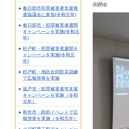
(6)閉会
春日部市犯罪被害者支援推
進協議会に参加(令和元年)
春日部市・犯罪被害者週間
キャンペーンを実施(令和元
年)
杉戸町・犯罪被害者週間キ
ャンペーンを実施(令和元
年)
杉戸町・地区合同防災訓練
で広報啓発を実施
坂戸市・犯罪被害者等支援
キャンペーンを実施（令和
元年）
和光市・防犯イベントで広
報啓発を実施（令和元年）