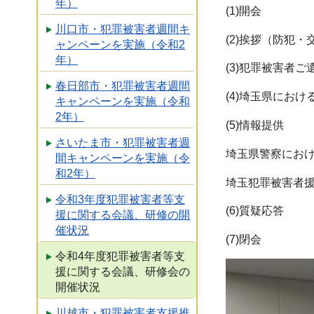
年）
(1)開会
川口市・犯罪被害者週間キ
(2)挨拶（防犯
ャンペーンを実施（令和2
年）
(3)犯罪被害者
春日部市・犯罪被害者週間
(4)埼玉県にお
キャンペーンを実施（令和
2年）
(5)情報提供
さいたま市・犯罪被害者週
埼玉県警察にお
間キャンペーンを実施（令
和2年）
埼玉犯罪被害者
令和3年度犯罪被害者等支
(6)質疑応答
援に関する会議、研修の開
催状況
(7)閉会
令和4年度犯罪被害者等支
援に関する会議、研修会の
開催状況
川越市・犯罪被害者支援推