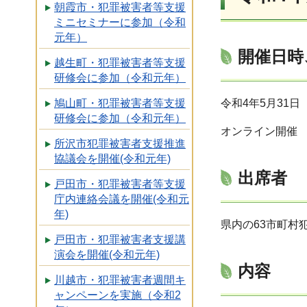
朝霞市・犯罪被害者等支援
ミニセミナーに参加（令和
元年）
開催日時
越生町・犯罪被害者等支援
研修会に参加（令和元年）
令和4年5月31日
鳩山町・犯罪被害者等支援
研修会に参加（令和元年）
オンライン開催
所沢市犯罪被害者支援推進
協議会を開催(令和元年)
出席者
戸田市・犯罪被害者等支援
庁内連絡会議を開催(令和元
年)
県内の63市町村
戸田市・犯罪被害者支援講
演会を開催(令和元年)
内容
川越市・犯罪被害者週間キ
ャンペーンを実施（令和2