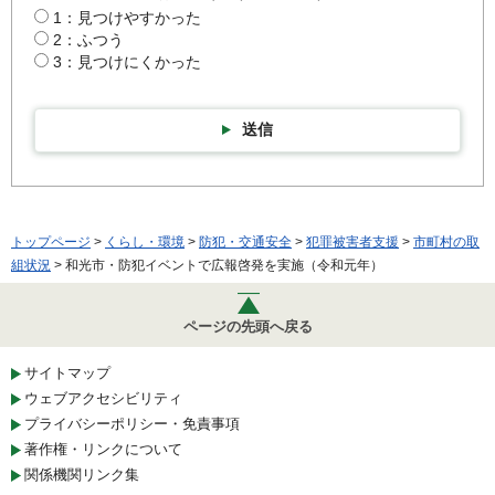
1：見つけやすかった
2：ふつう
3：見つけにくかった
送信
トップページ
>
くらし・環境
>
防犯・交通安全
>
犯罪被害者支援
>
市町村の取
組状況
> 和光市・防犯イベントで広報啓発を実施（令和元年）
ページの先頭へ戻る
サイトマップ
ウェブアクセシビリティ
プライバシーポリシー・免責事項
著作権・リンクについて
関係機関リンク集