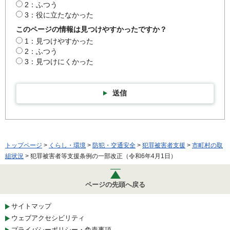
2：ふつう
3：役に立たなかった
このページの情報は見つけやすかったですか？
1：見つけやすかった
2：ふつう
3：見つけにくかった
送信
トップページ
>
くらし・環境
>
防犯・交通安全
>
犯罪被害者支援
>
市町村の取
組状況
> 犯罪被害者等支援条例の一部改正（令和6年4月1日）
ページの先頭へ戻る
サイトマップ
ウェブアクセシビリティ
プライバシーポリシー・免責事項