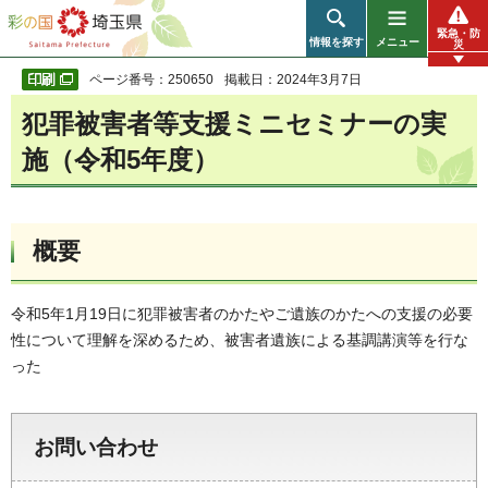
彩の国 埼玉県
緊急・防
情報を探す
メニュー
災
ページ番号：250650
掲載日：2024年3月7日
犯罪被害者等支援ミニセミナーの実
施（令和5年度）
概要
令和5年1月19日に犯罪被害者のかたやご遺族のかたへの支援の必要
性について理解を深めるため、被害者遺族による基調講演等を行な
った
お問い合わせ