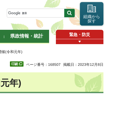
組織から
探す
緊急・防災
県政情報・統計
催(令和元年)
ページ番号：168507
掲載日：2023年12月8日
元年)