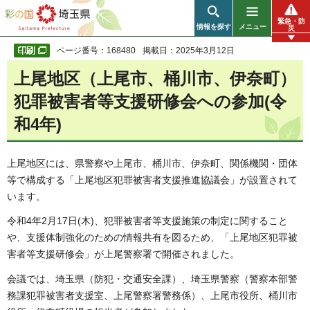
彩の国 埼玉県
緊急・防
情報を探す
メニュー
災
ページ番号：168480
掲載日：2025年3月12日
上尾地区（上尾市、桶川市、伊奈町）
犯罪被害者等支援研修会への参加(令
和4年)
上尾地区には、県警察や上尾市、桶川市、伊奈町、関係機関・団体
等で構成する「上尾地区犯罪被害者支援推進協議会」が設置されて
います。
令和4年2月17日(木)、犯罪被害者等支援施策の制定に関すること
や、支援体制強化のための情報共有を図るため、「上尾地区犯罪被
害者等支援研修会」が上尾警察署で開催されました。
会議では、埼玉県（防犯・交通安全課）、埼玉県警察（警察本部警
務課犯罪被害者支援室、上尾警察署警務係）、上尾市役所、桶川市