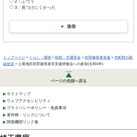
2：ふつう
3：見つけにくかった
送信
トップページ
>
くらし・環境
>
防犯・交通安全
>
犯罪被害者支援
>
市町村の取
組状況
> 上尾地区犯罪被害者等支援研修会への参加(令和4年)
ページの先頭へ戻る
サイトマップ
ウェブアクセシビリティ
プライバシーポリシー・免責事項
著作権・リンクについて
関係機関リンク集