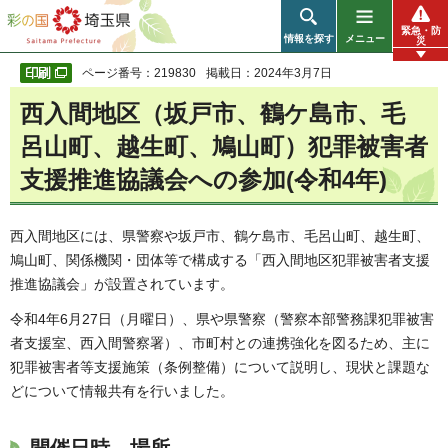
彩の国 埼玉県
緊急・防
情報を探す
メニュー
災
ページ番号：219830
掲載日：2024年3月7日
西入間地区（坂戸市、鶴ケ島市、毛
呂山町、越生町、鳩山町）犯罪被害者
支援推進協議会への参加(令和4年)
西入間地区には、県警察や坂戸市、鶴ケ島市、毛呂山町、越生町、
鳩山町、関係機関・団体等で構成する「西入間地区犯罪被害者支援
推進協議会」が設置されています。
令和4年6月27日（月曜日）、県や県警察（警察本部警務課犯罪被害
者支援室、西入間警察署）、市町村との連携強化を図るため、主に
犯罪被害者等支援施策（条例整備）について説明し、現状と課題な
どについて情報共有を行いました。