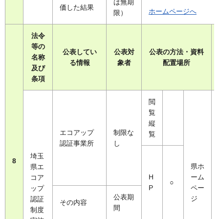
は無期
価した結果
ホームページへ
限）
法令
等の
公表してい
公表対
公表の方法・資料
名称
る情報
象者
配置場所
及び
条項
閲
覧
縦
エコアップ
制限な
覧
認証事業所
し
埼玉
8
県ホ
県エ
H
ーム
コア
○
P
ペー
ップ
公表期
ジ
認証
その内容
間
制度