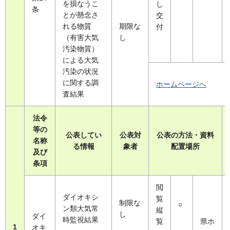
を損なうこ
し
条
とが懸念さ
交
れる物質
期限な
付
（有害大気
し
汚染物質）
による大気
汚染の状況
に関する調
ホームページへ
査結果
法令
等の
公表してい
公表対
公表の方法・資料
名称
る情報
象者
配置場所
及び
条項
閲
ダイオキシ
覧
制限な
○
ン類大気常
縦
し
ダイ
時監視結果
覧
県ホ
1
オキ