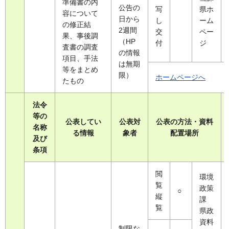
準備書の内
公告の
写
県ホ
容について
日から
し
ーム
の修正結
2週間
交
ペー
果、事後調
（HP
付
ジ
査書の調査
の情報
項目、手法
は無期
等をまとめ
限）
ホームページへ
たもの
法令
等の
公表してい
公表対
公表の方法・資料
名称
る情報
象者
配置場所
及び
条項
閲
環境
覧
政策
○
縦
課
覧
県政
資料
制限な