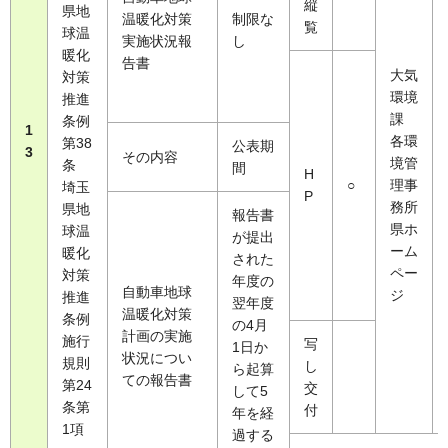
縦
県地
温暖化対策
制限な
覧
球温
実施状況報
し
暖化
告書
大気
対策
環境
推進
課
条例
1
各環
第38
公表期
3
その内容
境管
条
間
H
○
理事
埼玉
P
務所
県地
報告書
県ホ
球温
が提出
ーム
暖化
された
ペー
対策
年度の
自動車地球
ジ
推進
翌年度
温暖化対策
条例
の4月
計画の実施
施行
写
1日か
状況につい
規則
し
ら起算
ての報告書
第24
交
して5
条第
付
年を経
1項
過する