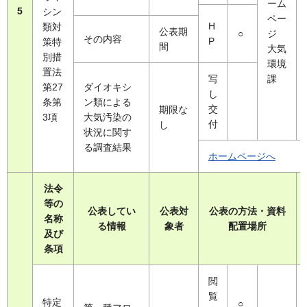
ーム
5
シン
ペー
H
類対
公表期
○
ジ
その内容
P
策特
間
大気
別措
環境
置法
写
課
第27
ダイオキシ
し
条第
ン類による
交
期限な
3項
大気汚染の
付
し
状況に関す
る調査結果
ホームページへ
法令
等の
公表してい
公表対
公表の方法・資料
名称
る情報
象者
配置場所
及び
条項
閲
覧
特定
○