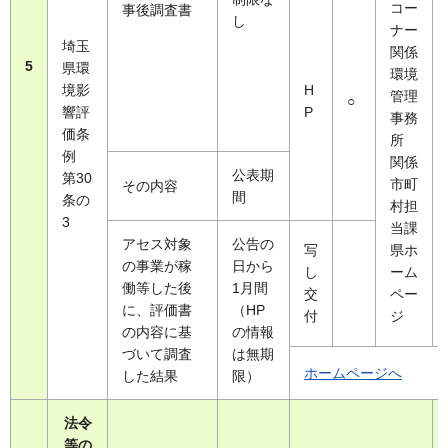
コー
事後調査書
し
ナー
埼玉
関係
5
県環
環境
境影
H
管理
○
響評
P
事務
価条
所
例
関係
公表期
第30
市町
その内容
間
条の
村担
3
当課
アセス対象
公告の
写
県ホ
の事業が稼
日から
し
ーム
働等した後
1月間
交
ペー
に、評価書
（HP
付
ジ
の内容に基
の情報
づいて調査
は無期
ホームページへ
した結果
限）
法令
等の