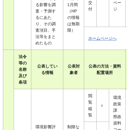
交
ペー
る影響を調
1月間
付
ジ
査・予測す
（HP
るにあた
の情報
り、その調
は無期
査項目、手
限）
法等をまと
ホームページへ
めたもの
法令
等の
公表してい
公表対
公表の方法・資料
名称
る情報
象者
配置場所
及び
条項
閲
環境
覧
政策
○
縦
課
覧
県政
資料
環境影響評
制限な
コー