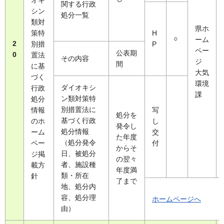
オキ
関する行政
シン
処分一覧
類対
県ホ
策特
H
○
ーム
2
別措
P
ペー
公表期
0
置法
その内容
ジ
間
に基
大気
づく
環境
ダイオキシ
行政
課
ン類対策特
処分
別措置法に
情報
写
処分を
基づく行政
のホ
し
発令し
処分情報
ーム
交
た年度
（処分発令
ペー
付
からそ
日、被処分
ジ掲
の翌々
者、施設種
載方
年度満
類・所在
針
了まで
地、処分内
容、処分理
ホームページへ
由）