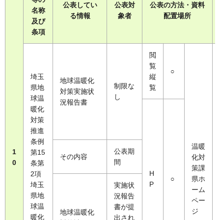
公表してい
公表対
公表の方法・資料
名称
る情報
象者
配置場所
及び
条項
閲
覧
○
埼玉
縦
地球温暖化
制限な
県地
覧
対策実施状
し
球温
況報告書
暖化
対策
推進
条例
温暖
公表期
1
第15
その内容
化対
間
0
条第
策課
H
2項
○
県ホ
P
埼玉
実施状
ーム
県地
況報告
ペー
球温
書が提
ジ
地球温暖化
暖化
出され