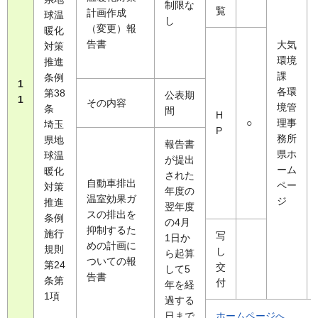
制限な
覧
計画作成
球温
し
（変更）報
暖化
告書
大気
対策
環境
推進
課
条例
1
各環
第38
公表期
1
その内容
境管
条
間
H
○
理事
埼玉
P
務所
県地
報告書
県ホ
球温
が提出
ーム
暖化
された
自動車排出
ペー
対策
年度の
温室効果ガ
ジ
推進
翌年度
スの排出を
条例
の4月
抑制するた
施行
写
1日か
めの計画に
規則
し
ら起算
ついての報
第24
交
して5
告書
条第
付
年を経
1項
過する
日まで
ホームページへ