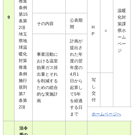
推進
条例
温暖
第15
9
化対
公表期
条第
その内容
策課
間
H
2項
○
県ホ
P
埼玉
ーム
県地
計画が
ペー
球温
提出さ
ジ
暖化
事業活動に
れた年
対策
おける温室
度の翌
推進
効果ガス排
年度の
条例
出量とそれ
4月1
写
施行
を削減する
日から
し
規則
ための総合
起算し
交
第7
的な実施計
て5年
付
条第
画
を経過
2項
する日
まで
ホームページへ
法令
等の