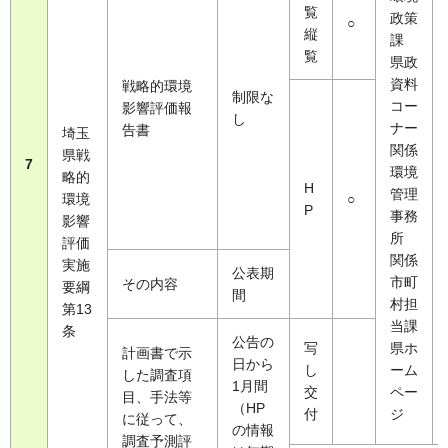
覧
政策
○
縦
課
覧
県政
資料
戦略的環境
制限な
コー
影響評価報
し
ナー
告書
埼玉
関係
県戦
7
環境
略的
H
管理
環境
○
P
事務
影響
所
評価
関係
実施
公表期
市町
その内容
要綱
間
村担
第13
当課
条
公告の
写
県ホ
計画書で示
日から
し
ーム
した調査項
1月間
交
ペー
目、手法等
（HP
付
ジ
に従って、
の情報
調査予測評