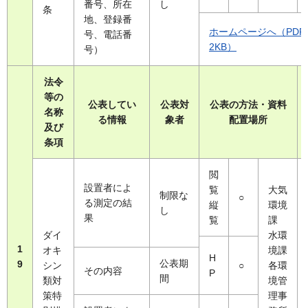
番号、所在
し
条
地、登録番
ホームページへ（PDF
号、電話番
2KB）
号）
法令
等の
公表してい
公表対
公表の方法・資料
名称
る情報
象者
配置場所
及び
条項
閲
設置者によ
覧
大気
制限な
○
る測定の結
縦
環境
し
果
覧
課
ダイ
水環
1
オキ
境課
H
公表期
9
シン
○
各環
その内容
P
間
類対
境管
策特
理事