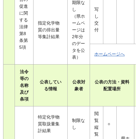
期限な
促進
し
写
に関
（県ホ
し
する
指定化学物
ームペ
交
法律
質の排出量
ージは
付
第8
等集計結果
2年分
条第
のデー
5項
タを公
ホームページへ
表）
法令
等の
公表してい
公表対
公表の方法・資料
名称
る情報
象者
配置場所
及び
条項
閲
特定化学物
制限な
覧
質取扱量集
○
し
縦
計結果
覧
県ホ