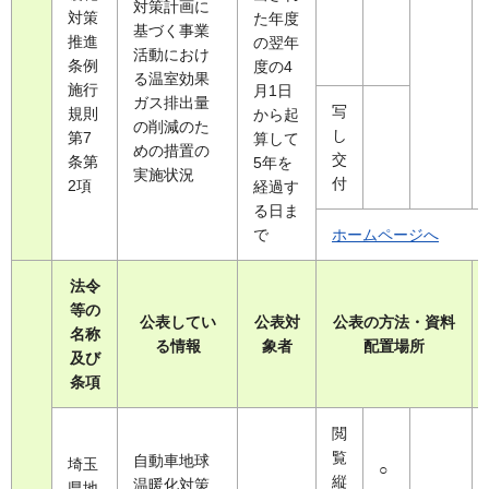
対策計画に
対策
た年度
基づく事業
推進
の翌年
活動におけ
条例
度の4
る温室効果
施行
月1日
ガス排出量
写
規則
から起
の削減のた
し
第7
算して
めの措置の
交
条第
5年を
実施状況
付
2項
経過す
る日ま
で
ホームページへ
法令
等の
公表してい
公表対
公表の方法・資料
名称
る情報
象者
配置場所
及び
条項
閲
覧
自動車地球
埼玉
○
縦
温暖化対策
県地