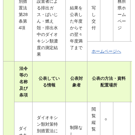
別措
設置者によ
務所
置法
る排出ガ
結果を
写
県ホ
第28
ス・ばいじ
公表し
し
ーム
条第
ん・燃え
た年度
交
ペー
4項
殻・排出水
からそ
付
ジ
中のダイオ
の翌々
キシン類濃
年度満
度の測定結
了まで
ホームページへ
果
法令
等の
公表してい
公表対
公表の方法・資料
名称
る情報
象者
配置場所
及び
条項
閲
覧
ダイオキシ
○
縦
ン類対策特
制限な
ダイ
覧
別措置法に
し