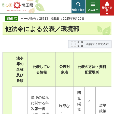
彩の国 埼玉県
緊急・防
情報を探す
メニュー
災
ページ番号：28713
掲載日：2025年6月16日
他法令による公表／環境部
画面サイズで表示
法令
等の
公表してい
公表対
公表の方法・資料
名称
る情報
象者
配置場所
及び
条項
閲
環境の状況
覧
○
に関する年
縦
環境
制限な
次報告書
覧
政策
し