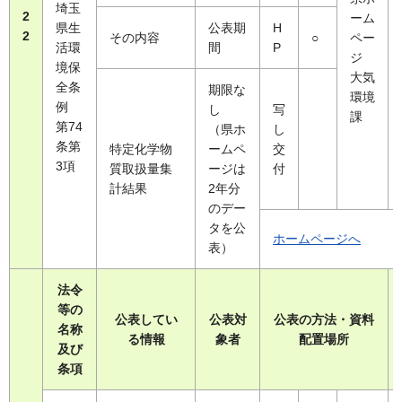
埼玉
2
ーム
県生
公表期
H
2
その内容
○
ペー
活環
間
P
ジ
境保
大気
全条
期限な
環境
例
し
写
課
第74
（県ホ
し
条第
特定化学物
ームペ
交
3項
質取扱量集
ージは
付
計結果
2年分
のデー
タを公
ホームページへ
表）
法令
等の
公表してい
公表対
公表の方法・資料
名称
る情報
象者
配置場所
及び
条項