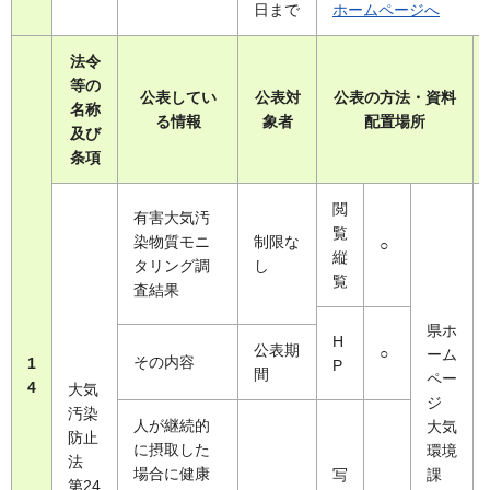
日まで
ホームページへ
法令
等の
公表してい
公表対
公表の方法・資料
名称
る情報
象者
配置場所
及び
条項
閲
有害大気汚
覧
染物質モニ
制限な
○
縦
タリング調
し
覧
査結果
県ホ
H
公表期
○
ーム
その内容
1
P
間
ペー
4
大気
ジ
汚染
人が継続的
大気
防止
に摂取した
環境
法
場合に健康
写
課
第24