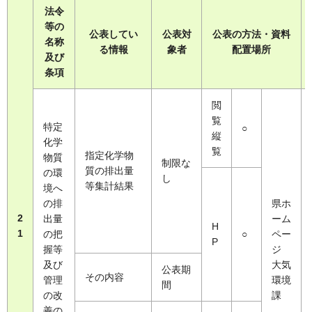
法令
等の
公表してい
公表対
公表の方法・資料
名称
る情報
象者
配置場所
及び
条項
閲
覧
特定
○
縦
化学
覧
指定化学物
物質
制限な
質の排出量
の環
し
等集計結果
境へ
の排
県ホ
2
出量
ーム
H
1
の把
○
ペー
P
握等
ジ
及び
大気
公表期
その内容
管理
環境
間
の改
課
善の