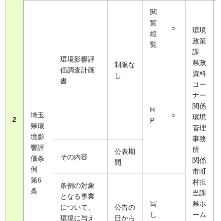
閲
覧
○
環境
縦
政策
覧
課
環境影響評
県政
制限な
価調査計画
資料
し
書
コー
ナー
関係
H
埼玉
○
環境
2
P
県環
管理
境影
事務
響評
所
公表期
その内容
価条
関係
間
例
市町
第6
村担
条例の対象
条
当課
となる事業
写
県ホ
について、
公告の
し
ーム
環境に与え
日から