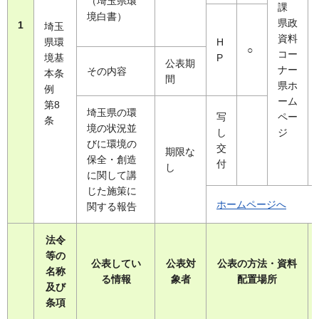
（埼玉県環
課
境白書）
県政
1
埼玉
資料
県環
H
○
コー
境基
P
公表期
ナー
その内容
本条
間
県ホ
例
ーム
第8
埼玉県の環
写
ペー
条
境の状況並
し
ジ
びに環境の
交
期限な
保全・創造
付
し
に関して講
じた施策に
ホームページへ
関する報告
法令
等の
公表してい
公表対
公表の方法・資料
名称
る情報
象者
配置場所
及び
条項