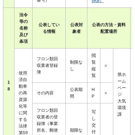
番号）
5KB）
法令
等の
公表してい
公表対
公表の方法・資料
名称
る情報
象者
配置場所
及び
条項
閲
フロン類回
制限な
覧
収業者登録
○
し
縦
簿
使用
県ホ
覧
済自
ーム
1
動車
ペー
8
公表期
H
の再
その内容
○
ジ
間
P
資源
大気
化等
環境
フロン類回
写
に関
課
収業者の登
し
する
録簿（事業
交
法律
所名、郵便
期限な
付
第59