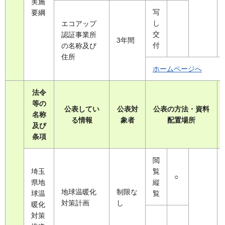
実施
写
要綱
し
エコアップ
交
認証事業所
3年間
付
の名称及び
住所
ホームページへ
法令
等の
公表してい
公表対
公表の方法・資料
名称
る情報
象者
配置場所
及び
条項
閲
埼玉
覧
○
県地
縦
地球温暖化
制限な
球温
覧
対策計画
し
暖化
対策