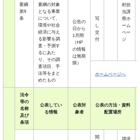
要綱
要綱の対象
村担
第9
となる事業
当課
条
について、
写
県ホ
公告の
環境や社会
し
ーム
日から
経済に与え
交
ペー
1月間
る影響を調
付
ジ
（HP
査・予測す
の情報
るにあた
は無期
り、その調
限）
査項目、手
法等をまと
ホームページへ
めたもの
法令
等の
公表してい
公表対
公表の方法・資料
名称
る情報
象者
配置場所
及び
条項
閲
環境