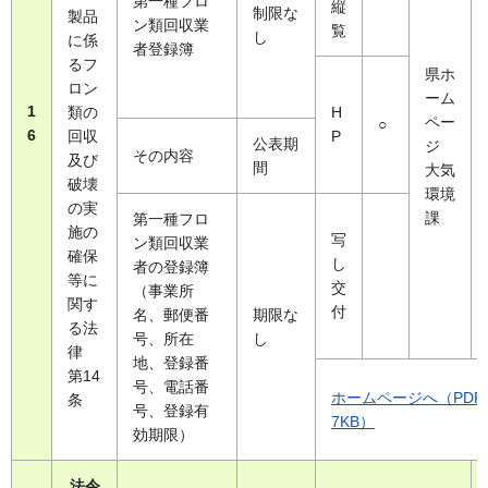
第一種フロ
縦
制限な
製品
ン類回収業
覧
し
に係
者登録簿
るフ
県ホ
ロン
ーム
1
類の
H
ペー
○
6
回収
P
公表期
ジ
その内容
及び
間
大気
破壊
環境
の実
課
第一種フロ
施の
写
ン類回収業
確保
し
者の登録簿
等に
交
（事業所
関す
付
名、郵便番
期限な
る法
号、所在
し
律
地、登録番
第14
号、電話番
ホームページへ（PDF
条
号、登録有
7KB）
効期限）
法令