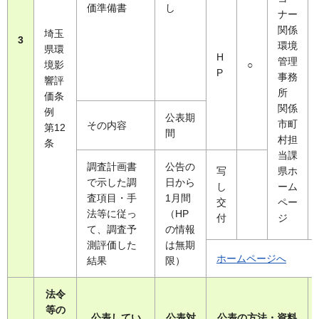
価準備書
し
ナー
関係
埼玉
3
環境
県環
H
管理
境影
○
P
事務
響評
所
価条
関係
例
公表期
市町
その内容
第12
間
村担
条
当課
調査計画書
公告の
写
県ホ
で示した調
日から
し
ーム
査項目・手
1月間
交
ペー
法等に従っ
（HP
付
ジ
て、調査予
の情報
測評価した
は無期
ホームページへ
結果
限）
法令
等の
公表してい
公表対
公表の方法・資料