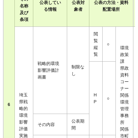
公表してい
公表対
公表の方法・資料
名称
る情報
象者
配置場所
及び
条項
閲
覧
○
縦
環境
覧
政策
課
戦略的環境
制限な
県政
影響評価計
し
資料
画書
コー
ナー
埼玉
H
関係
○
県戦
P
環境
6
略的
管理
環境
事務
公表期
影響
所
その内容
間
評価
関係
実施
市町