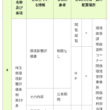
名称
る情報
象者
配置場所
及び
条項
閲
環境
覧
○
政策
縦
課
覧
県政
資料
環境影響評
制限な
コー
価書
し
ナー
関係
埼玉
4
環境
県環
H
○
管理
境影
P
事務
響評
所
価条
関係
公表期
例
その内容
市町
間
第19
村担
条
当課