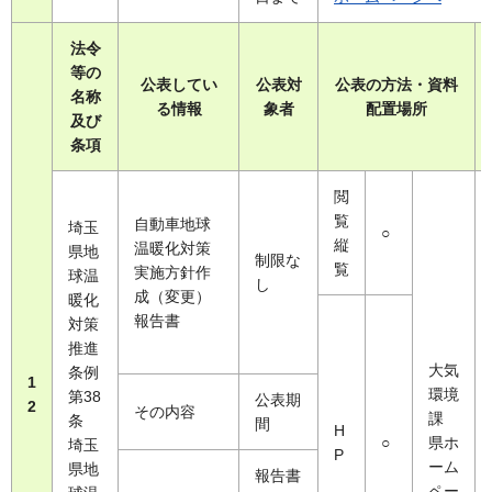
法令
等の
公表してい
公表対
公表の方法・資料
名称
る情報
象者
配置場所
及び
条項
閲
覧
自動車地球
埼玉
○
縦
温暖化対策
県地
制限な
覧
実施方針作
球温
し
成（変更）
暖化
報告書
対策
推進
大気
条例
1
環境
第38
公表期
2
その内容
課
条
間
H
○
県ホ
埼玉
P
ーム
県地
報告書
ペー