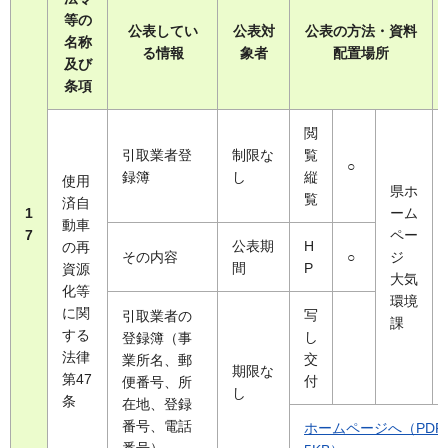
等の
公表してい
公表対
公表の方法・資料
名称
る情報
象者
配置場所
及び
条項
閲
引取業者登
制限な
覧
○
録簿
し
縦
使用
県ホ
覧
済自
1
ーム
動車
7
ペー
公表期
H
の再
その内容
○
ジ
間
P
資源
大気
化等
環境
に関
写
引取業者の
課
する
し
登録簿（事
法律
交
業所名、郵
期限な
第47
付
便番号、所
し
条
在地、登録
番号、電話
ホームページへ（PDF