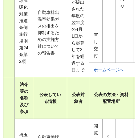
球温
が提出
ジ
暖化
された
自動車排出
対策
年度の
温室効果ガ
推進
翌年度
スの排出を
条例
の4月
抑制するた
施行
写
1日か
めの実施方
規則
し
ら起算
針について
第24
交
して3
の報告書
条第
付
年を経
2項
過する
日まで
ホームページへ
法令
等の
公表してい
公表対
公表の方法・資料
名称
る情報
象者
配置場所
及び
条項
閲
覧
埼玉
○
自動車地球