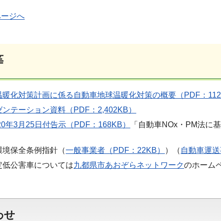
ページへ
等
暖化対策計画に係る自動車地球温暖化対策の概要（PDF：112
ンテーション資料（PDF：2,402KB）
0年3月25日付告示（PDF：168KB）
「自動車NOx・PM法
環境保全条例指針（
一般事業者（PDF：22KB）
）（
自動車運送
定低公害車については
九都県市あおぞらネットワーク
のホーム
わせ