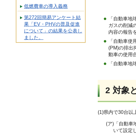
低燃費車の導入義務
第272回簡易アンケート結
「自動車地
果「EV・PHVの普及促進
ガスの削減
について」の結果を公表し
内容の報告
ました。
「自動車使用
(PM)の排
動車の使用
「自動車地
2 対象
(1)県内で30
(ア)「自動
いて設定