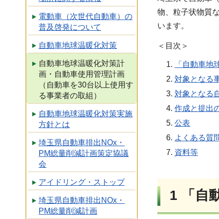
物、粒子状物質
電動車（次世代自動車）の
います。
普及啓発について
自動車地球温暖化対策
＜目次＞
自動車地球温暖化対策計
「自動車地
画・自動車使用管理計画
対象となる
（自動車を30台以上使用す
対象となる
る事業者の取組）
作成と提出
自動車地球温暖化対策実施
公表
方針とは
よくある質
埼玉県自動車排出NOx・
資料等
PM総量削減計画策定協議
会
アイドリング・ストップ
1
「自
埼玉県自動車排出NOx・
PM総量削減計画