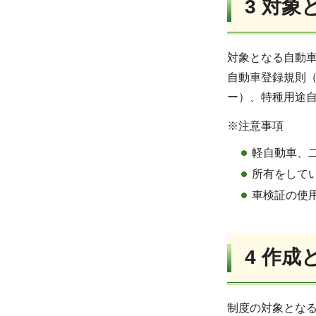
3
対象
対象となる自動
自動車登録規則（
ー）、特種用途自
※注意事項
軽自動車、
所有をして
車検証の使
4
作成
制度の対象とな