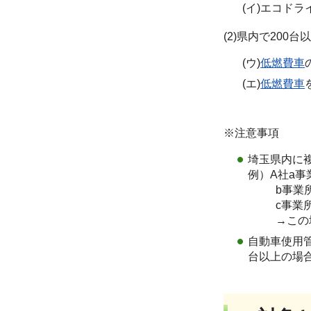
(イ)エコド
(2)県内で200
(ウ)
低燃費車
(エ)
低燃費車
※注意事項
埼玉県内に
例）A社a事
b事業所（
c事業所（
→この場合
自動車使用
台以上の場