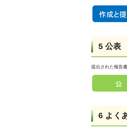
5
公表
提出された報告
6
よく