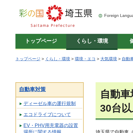
彩の国 埼玉県
Foreign Langu
トップページ
くらし・環境
トップページ
>
くらし・環境
>
環境・エコ
>
大気環境
>
自動
自動車対策
自動車
ディーゼル車の運行規制
30台
エコドライブについて
EV・PHV用充電器の設置
場所に関する情報
埼玉県で自動車