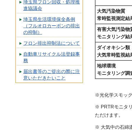
埼玉県フロン回収・処理推
進協議会
大気汚染物質
常時監視測定結
埼玉県生活環境保全条例
（フルオロカーボンの排出
有害大気汚染物
の抑制）
モニタリング結
フロン排出抑制法について
ダイオキシン類
自動車リサイクル法登録事
大気常時監視結
務
地球環境
届出書等のご提出の際に注
モニタリング調
意いただきたいこと
※光化学スモッ
※ PRTRモニ
ただけます。
※ 大気中の石綿