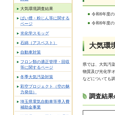
大気環境調査結果
令和6年度の
ばい煙・粉じん等に関する
令和6年度の
ページ
光化学スモッグ
石綿（アスベスト）
大気環
自動車対策
フロン類の適正管理・回収
県では、大気汚染
等に関するページ
物質及び光化学
冬季大気汚染対策
などについても
彩空プロジェクト（空の魅
力発信）
調査結果
埼玉県電気自動車等導入費
補助金事業