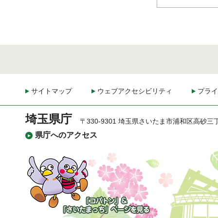
サイトマップ
ウェブアクセシビリティ
プライ
埼玉県庁
〒330-9301 埼玉県さいたま市浦和区高砂三
県庁へのアクセス
「コバトン」&「さいた
まっち」