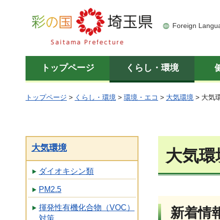
彩の国 埼玉県
Foreign Langu
トップページ
くらし・環境
トップページ
>
くらし・環境
>
環境・エコ
>
大気環境
> 大気
大気環境
大気環
ダイオキシン類
PM2.5
揮発性有機化合物（VOC）
新着情
対策