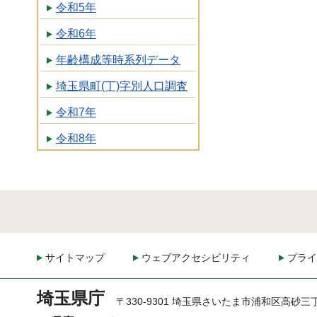
令和5年
令和6年
年齢構成等時系列データ
埼玉県町(丁)字別人口調査
令和7年
令和8年
サイトマップ
ウェブアクセシビリティ
プライ
埼玉県庁
〒330-9301 埼玉県さいたま市浦和区高砂三