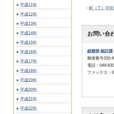
平成11年
・
町（丁）字別
平成12年
平成13年
お問い合
平成14年
平成15年
総務部
統計課
平成16年
郵便番号330
平成17年
電話：048-830
平成18年
ファックス：048
平成19年
平成20年
平成21年
平成22年