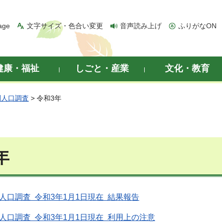
age
文字サイズ・色合い変更
音声読み上げ
ふりがなON
健康・福祉
しごと・産業
文化・教育
別人口調査
> 令和3年
年
人口調査 令和3年1月1日現在 結果報告
人口調査 令和3年1月1日現在 利用上の注意