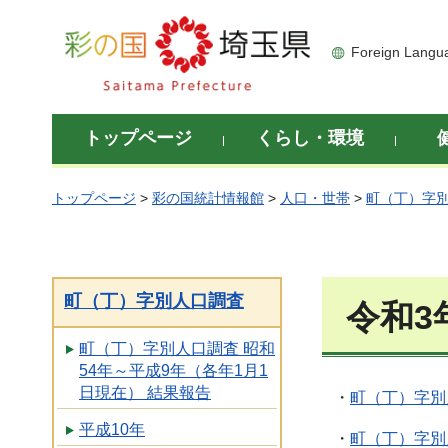
彩の国 埼玉県
Foreign Langu
トップページ
くらし・環境
トップページ
>
彩の国統計情報館
>
人口・世帯
>
町（丁）字
町（丁）字別人口調査
令和3
町（丁）字別人口調査 昭和
54年～平成9年（各年1月1
日現在） 結果報告
・
町（丁）字別
平成10年
・
町（丁）字別