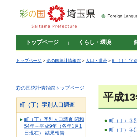
彩の国 埼玉県
Foreign Langu
トップページ
くらし・環境
トップページ
>
彩の国統計情報館
>
人口・世帯
>
町（丁）字
彩の国統計情報館トップページ
平成1
町（丁）字別人口調査
町（丁）字別人口調査 昭和
町（丁）字別
54年～平成9年（各年1月1
町（丁）字別
日現在） 結果報告