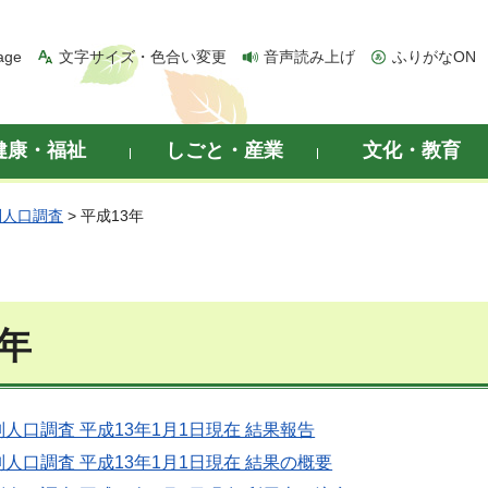
age
文字サイズ・色合い変更
音声読み上げ
ふりがなON
健康・福祉
しごと・産業
文化・教育
別人口調査
> 平成13年
3年
人口調査 平成13年1月1日現在 結果報告
人口調査 平成13年1月1日現在 結果の概要