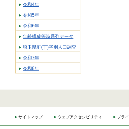
令和4年
令和5年
令和6年
年齢構成等時系列データ
埼玉県町(丁)字別人口調査
令和7年
令和8年
サイトマップ
ウェブアクセシビリティ
プライ