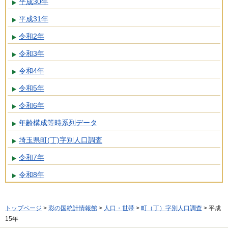
平成30年
平成31年
令和2年
令和3年
令和4年
令和5年
令和6年
年齢構成等時系列データ
埼玉県町(丁)字別人口調査
令和7年
令和8年
トップページ
>
彩の国統計情報館
>
人口・世帯
>
町（丁）字別人口調査
> 平成
15年