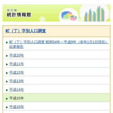
彩の国統計情報館トップページ
町（丁）字別人口調査
町（丁）字別人口調査 昭和54年～平成9年（各年1月1日現在）
結果報告
平成10年
平成11年
平成12年
平成13年
平成14年
平成15年
平成16年