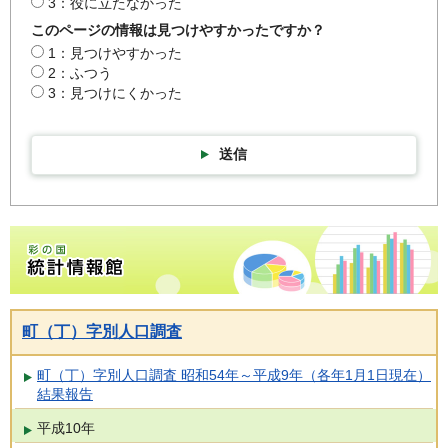
3：役に立たなかった
このページの情報は見つけやすかったですか？
1：見つけやすかった
2：ふつう
3：見つけにくかった
送信
彩の国統計情報館トップページ
町（丁）字別人口調査
町（丁）字別人口調査 昭和54年～平成9年（各年1月1日現在）
結果報告
平成10年