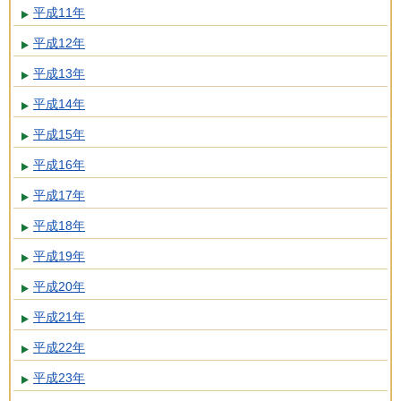
平成11年
平成12年
平成13年
平成14年
平成15年
平成16年
平成17年
平成18年
平成19年
平成20年
平成21年
平成22年
平成23年