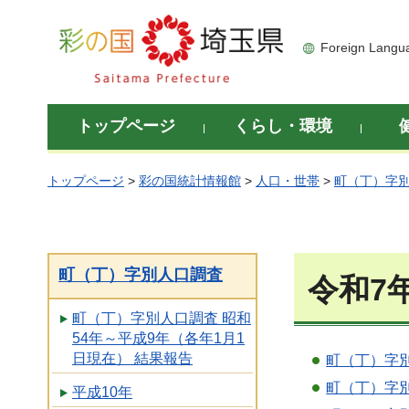
彩の国 埼玉県
Foreign Langu
トップページ
くらし・環境
トップページ
>
彩の国統計情報館
>
人口・世帯
>
町（丁）字
町（丁）字別人口調査
令和7
町（丁）字別人口調査 昭和
54年～平成9年（各年1月1
日現在） 結果報告
町（丁）字別
町（丁）字別
平成10年