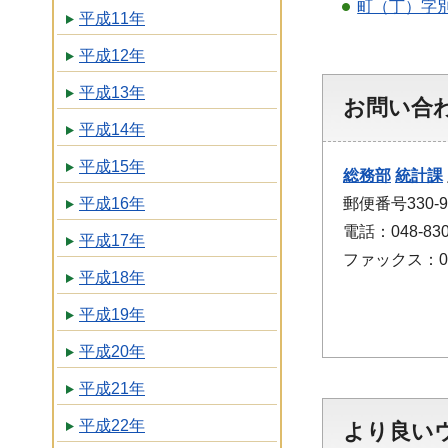
町（丁）字別
平成11年
平成12年
平成13年
お問い合
平成14年
平成15年
総務部
統計課
平成16年
郵便番号330
電話：048-830
平成17年
ファックス：048
平成18年
平成19年
平成20年
平成21年
平成22年
より良い