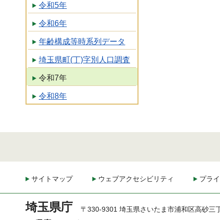
令和5年
令和6年
年齢構成等時系列データ
埼玉県町(丁)字別人口調査
令和7年
令和8年
サイトマップ
ウェブアクセシビリティ
プライ
埼玉県庁
〒330-9301 埼玉県さいたま市浦和区高砂三