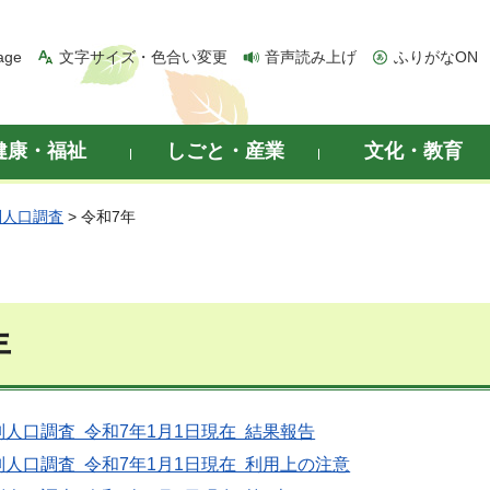
age
文字サイズ・色合い変更
音声読み上げ
ふりがなON
健康・福祉
しごと・産業
文化・教育
別人口調査
> 令和7年
年
人口調査 令和7年1月1日現在 結果報告
人口調査 令和7年1月1日現在 利用上の注意