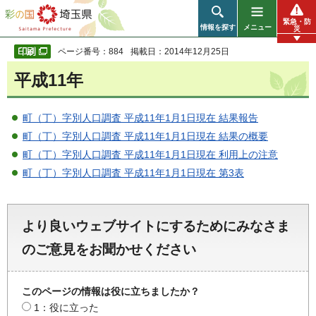
彩の国 埼玉県
緊急・防
情報を探す
メニュー
災
ページ番号：884
掲載日：2014年12月25日
平成11年
町（丁）字別人口調査 平成11年1月1日現在 結果報告
町（丁）字別人口調査 平成11年1月1日現在 結果の概要
町（丁）字別人口調査 平成11年1月1日現在 利用上の注意
町（丁）字別人口調査 平成11年1月1日現在 第3表
より良いウェブサイトにするためにみなさま
のご意見をお聞かせください
このページの情報は役に立ちましたか？
1：役に立った