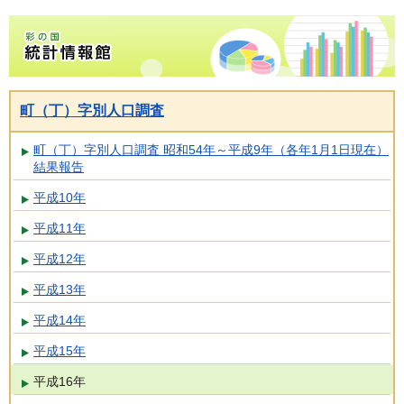
彩の国統計情報館トップページ
町（丁）字別人口調査
町（丁）字別人口調査 昭和54年～平成9年（各年1月1日現在）
結果報告
平成10年
平成11年
平成12年
平成13年
平成14年
平成15年
平成16年