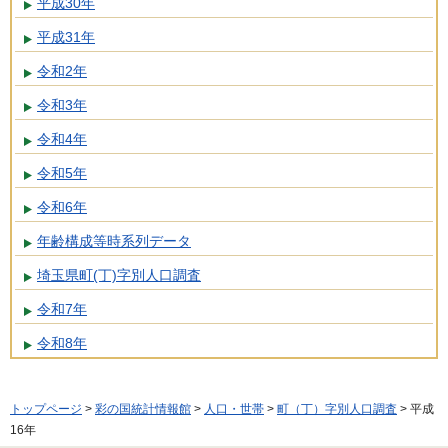
平成30年
平成31年
令和2年
令和3年
令和4年
令和5年
令和6年
年齢構成等時系列データ
埼玉県町(丁)字別人口調査
令和7年
令和8年
トップページ
>
彩の国統計情報館
>
人口・世帯
>
町（丁）字別人口調査
> 平成
16年