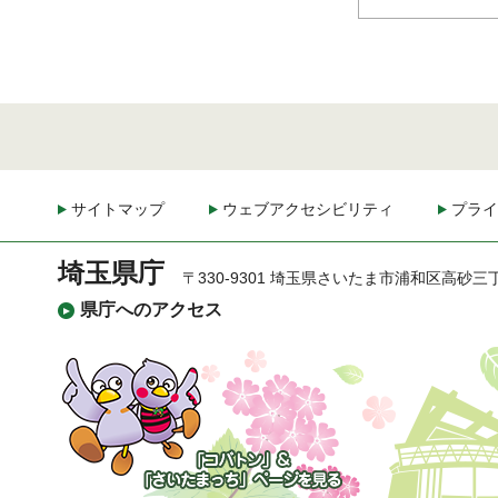
サイトマップ
ウェブアクセシビリティ
プライ
埼玉県庁
〒330-9301 埼玉県さいたま市浦和区高砂三
県庁へのアクセス
「コバトン」&「さいた
まっち」