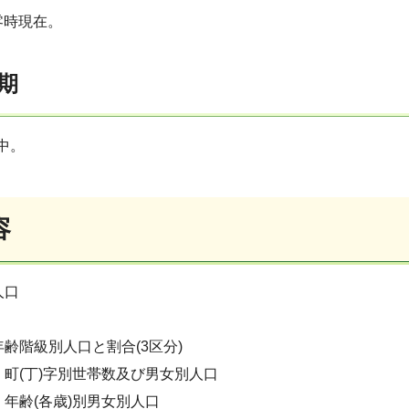
零時現在。
期
中。
容
人口
齢階級別人口と割合(3区分)
町(丁)字別世帯数及び男女別人口
年齢(各歳)別男女別人口