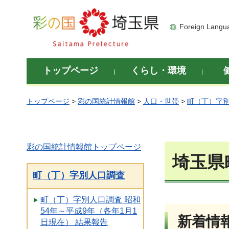
彩の国 埼玉県
Foreign Langu
トップページ
くらし・環境
トップページ
>
彩の国統計情報館
>
人口・世帯
>
町（丁）字
彩の国統計情報館トップページ
埼玉県
町（丁）字別人口調査
町（丁）字別人口調査 昭和
54年～平成9年（各年1月1
新着情
日現在） 結果報告