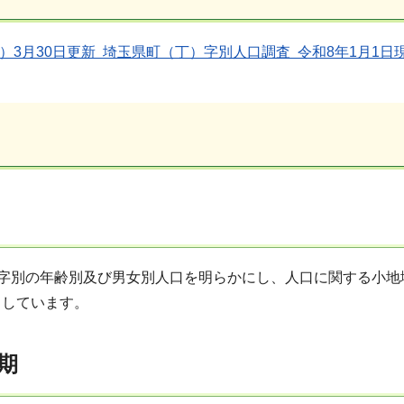
年）3月30日更新 埼玉県町（丁）字別人口調査 令和8年1月1日
)字別の年齢別及び男女別人口を明らかにし、人口に関する小
としています。
期