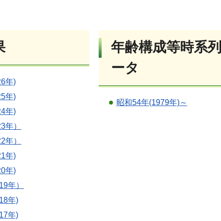
果
年齢構成等時系
ータ
26年)
25年)
昭和54年(1979年)～
24年)
23年）
22年）
21年)
20年)
019年）
18年)
17年)