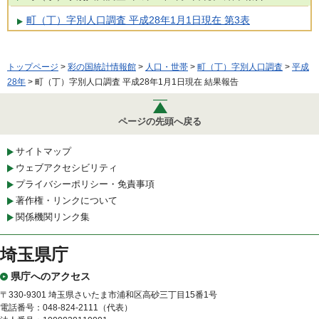
町（丁）字別人口調査 平成28年1月1日現在 第3表
トップページ
>
彩の国統計情報館
>
人口・世帯
>
町（丁）字別人口調査
>
平成
28年
> 町（丁）字別人口調査 平成28年1月1日現在 結果報告
ページの先頭へ戻る
サイトマップ
ウェブアクセシビリティ
プライバシーポリシー・免責事項
著作権・リンクについて
関係機関リンク集
埼玉県庁
県庁へのアクセス
〒330-9301 埼玉県さいたま市浦和区高砂三丁目15番1号
電話番号：048-824-2111（代表）