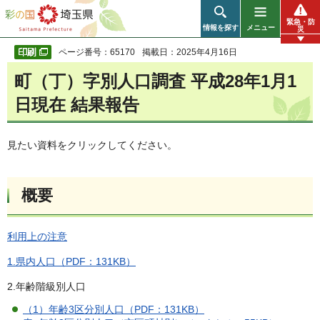
彩の国 埼玉県
緊急・防
情報を探す
メニュー
災
ページ番号：65170
掲載日：2025年4月16日
町（丁）字別人口調査 平成28年1月1
日現在 結果報告
見たい資料をクリックしてください。
概要
利用上の注意
1.県内人口（PDF：131KB）
2.年齢階級別人口
（1）年齢3区分別人口（PDF：131KB）