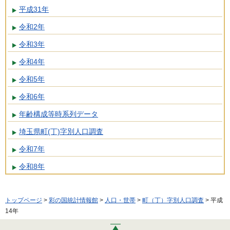
平成31年
令和2年
令和3年
令和4年
令和5年
令和6年
年齢構成等時系列データ
埼玉県町(丁)字別人口調査
令和7年
令和8年
トップページ
>
彩の国統計情報館
>
人口・世帯
>
町（丁）字別人口調査
> 平成
14年