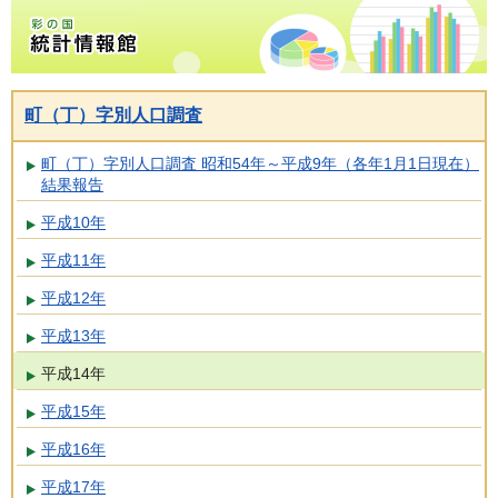
彩の国統計情報館トップページ
町（丁）字別人口調査
町（丁）字別人口調査 昭和54年～平成9年（各年1月1日現在）
結果報告
平成10年
平成11年
平成12年
平成13年
平成14年
平成15年
平成16年
平成17年