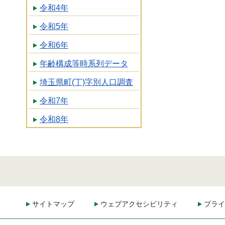
令和4年
令和5年
令和6年
年齢構成等時系列データ
埼玉県町(丁)字別人口調査
令和7年
令和8年
サイトマップ
ウェブアクセシビリティ
プライ