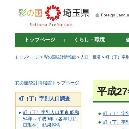
彩の国 埼玉県
Foreign Langu
トップページ
くらし・環境
トップページ
>
彩の国統計情報館
>
人口・世帯
>
町（丁）字
彩の国統計情報館トップページ
平成2
町（丁）字別人口調査
町（丁）字別人口調査 昭和
町（丁）字別
54年～平成9年（各年1月1
町（丁）字別
日現在） 結果報告