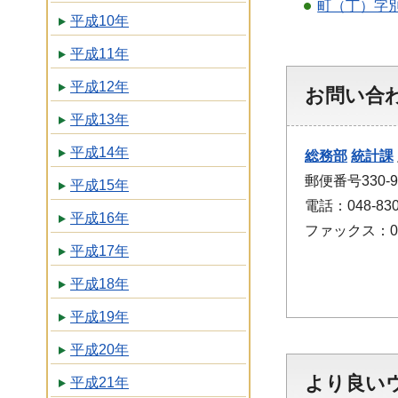
町（丁）字別
平成10年
平成11年
平成12年
お問い合
平成13年
平成14年
総務部
統計課
郵便番号330
平成15年
電話：048-830
平成16年
ファックス：048
平成17年
平成18年
平成19年
平成20年
より良い
平成21年