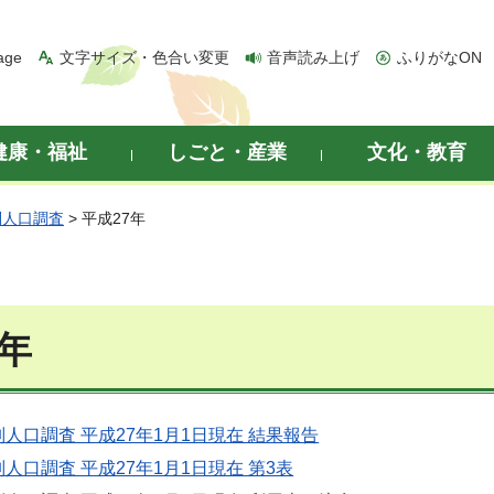
age
文字サイズ・色合い変更
音声読み上げ
ふりがなON
健康・福祉
しごと・産業
文化・教育
別人口調査
> 平成27年
7年
人口調査 平成27年1月1日現在 結果報告
人口調査 平成27年1月1日現在 第3表