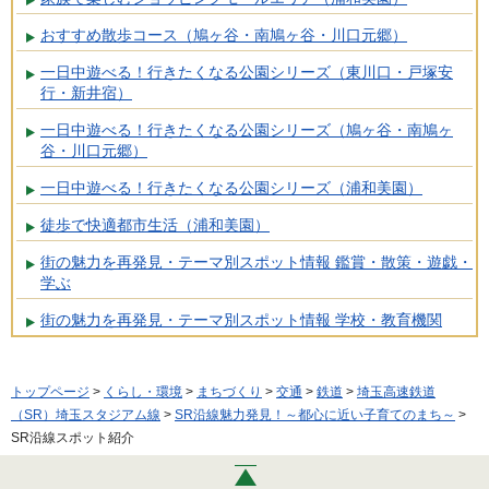
おすすめ散歩コース（鳩ヶ谷・南鳩ヶ谷・川口元郷）
一日中遊べる！行きたくなる公園シリーズ（東川口・戸塚安
行・新井宿）
一日中遊べる！行きたくなる公園シリーズ（鳩ヶ谷・南鳩ヶ
谷・川口元郷）
一日中遊べる！行きたくなる公園シリーズ（浦和美園）
徒歩で快適都市生活（浦和美園）
街の魅力を再発見・テーマ別スポット情報 鑑賞・散策・遊戯・
学ぶ
街の魅力を再発見・テーマ別スポット情報 学校・教育機関
トップページ
>
くらし・環境
>
まちづくり
>
交通
>
鉄道
>
埼玉高速鉄道
（SR）埼玉スタジアム線
>
SR沿線魅力発見！～都心に近い子育てのまち～
>
SR沿線スポット紹介