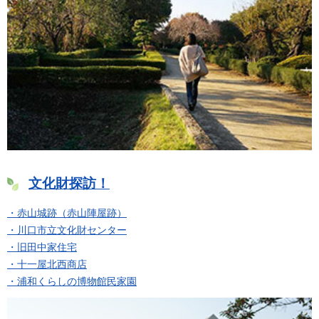
文化財探訪！
・赤山城跡（赤山陣屋跡）
・川口市立文化財センター
・旧田中家住宅
・十一屋北西商店
・浦和くらしの博物館民家園