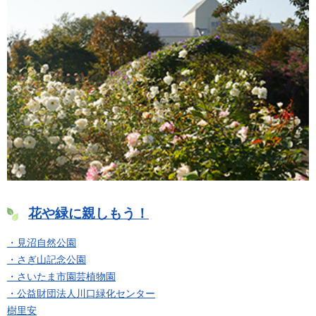
花や緑に親しもう！
・見沼自然公園
・さぎ山記念公園
・さいたま市園芸植物園
・公益財団法人川口緑化センター
樹里安