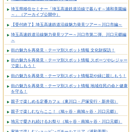
埼玉県移住セミナー「埼玉高速鉄道沿線で暮らす～浦和美園編
～」（アーカイブ公開中）
【受付終了】埼玉高速鉄道沿線魅力発見ツアー～川口市編～
埼玉高速鉄道沿線魅力発見ツアー～川口市第二弾、川口元郷編
～
街の魅力を再発見・テーマ別スポット情報 文化財探訪！
街の魅力を再発見・テーマ別スポット情報 スポーツやレジャー
で楽しもう！
街の魅力を再発見・テーマ別スポット情報花や緑に親しもう！
街の魅力を再発見・テーマ別スポット情報 地域住民の命と健康
を守る！
親子で楽しめる定番カフェ（東川口・戸塚安行・新井宿）
親子で楽しむならここ！（鳩ヶ谷・南鳩ヶ谷・川口元郷）
地元で愛され続けるお祭り（鳩ヶ谷・南鳩ヶ谷・川口元郷）
家族で楽しむショッピングモールエリア（浦和美園）