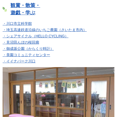
観賞・散策・
遊戯・学ぶ
・川口市立科学館
・埼玉高速鉄道沿線のいちご農園（さいたま市内）
・シェアサイクル（HELLO CYCLING）
・見沼田んぼの桜回廊
・御成坂公園（からくり時計）
・美園コミュニティセンター
・イイナパーク川口