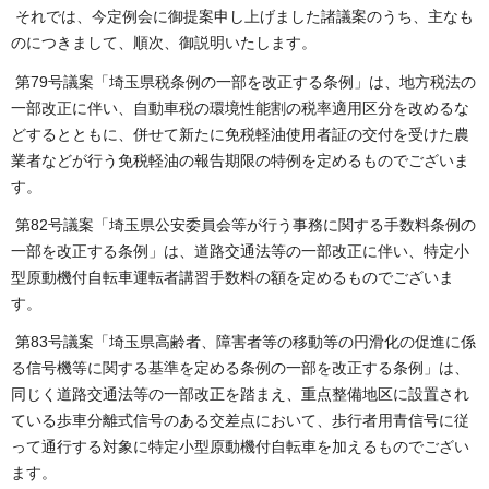
それでは、今定例会に御提案申し上げました諸議案のうち、主なも
のにつきまして、順次、御説明いたします。
第79号議案「埼玉県税条例の一部を改正する条例」は、地方税法の
一部改正に伴い、自動車税の環境性能割の税率適用区分を改めるな
どするとともに、併せて新たに免税軽油使用者証の交付を受けた農
業者などが行う免税軽油の報告期限の特例を定めるものでございま
す。
第82号議案「埼玉県公安委員会等が行う事務に関する手数料条例の
一部を改正する条例」は、道路交通法等の一部改正に伴い、特定小
型原動機付自転車運転者講習手数料の額を定めるものでございま
す。
第83号議案「埼玉県高齢者、障害者等の移動等の円滑化の促進に係
る信号機等に関する基準を定める条例の一部を改正する条例」は、
同じく道路交通法等の一部改正を踏まえ、重点整備地区に設置され
ている歩車分離式信号のある交差点において、歩行者用青信号に従
って通行する対象に特定小型原動機付自転車を加えるものでござい
ます。