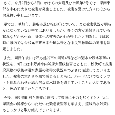
さて、今月2日から3日にかけての大雨及び台風第2号では、県南東
部を中心に大きな被害が発生しました。被害を受けた方々に心から
お見舞い申し上げます。
県では、草加市、越谷市及び松伏町について、まだ被害状況が明ら
かになっていない中ではありましたが、多くの方が避難されている
状況などから生命、身体への被害の恐れが生じたと判断し、3日10
時に県内では令和元年東日本台風以来となる災害救助法の適用を決
定しました。
また、同日午後には私も越谷市の国道4号などの冠水や浸水家屋の
状況を、9日には中野英幸内閣府大臣政務官とともに、松伏町で災害
廃棄物の収集や浸水家屋の消毒の状況をつぶさに確認してまいりま
した。被害の大きさを肌で感じるとともに、ハードだけでなくソフ
トも組み合わせた総合的な治水対策を講じていくことが大切である
と、改めて感じたところです。
今後、国や市町村と密接に連携して復旧に全力を尽くすとともに、
県議会の皆様からいただいた緊急要望等も踏まえ、流域治水対策に
もしっかりと取り組んでまいります。