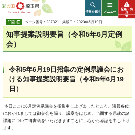
彩の国 埼玉県
緊急・防
情報を探す
メニュー
災
ページ番号：237321
掲載日：2023年6月19日
知事提案説明要旨（令和5年6月定例
会）
令和5年6月19日招集の定例県議会にお
ける知事提案説明要旨（令和5年6月19
日）
本日ここに6月定例県議会を招集申し上げましたところ、議員各位
におかれましては御参会を賜り、議案をはじめ、当面する県政の諸
課題について御審議をいただきますことに、心から感謝を申し上げ
ます。