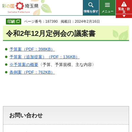
彩の国 埼玉県
緊急・防
情報を探す
メニュー
災
ページ番号：187390
掲載日：2024年2月16日
令和2年12月定例会の議案書
予算案（PDF：398KB）
予算案（追加提案）（PDF：136KB）
※予算案の概要
〈予算、予算規模、主な内容〉
条例案（PDF：762KB）
お問い合わせ