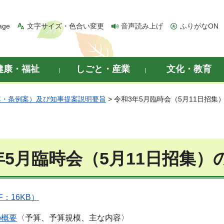
age
文字サイズ・色合い変更
音声読み上げ
ふりがなON
健康・福祉
しごと・産業
文化・教育
案・条例案）及び知事提案説明要旨
> 令和3年5月臨時会（5月11日招集
年5月臨時会（5月11日招集）
F：16KB）
の概要
〈予算、予算規模、主な内容〉