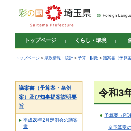
彩の国 埼玉県
Foreign Langu
トップページ
くらし・環境
トップページ
>
県政情報・統計
>
予算・財政
>
議案書（予算
議案書（予算案・条例
令和3
案）及び知事提案説明要
旨
予算案（PD
平成28年2月定例会の議案
書
※予算案