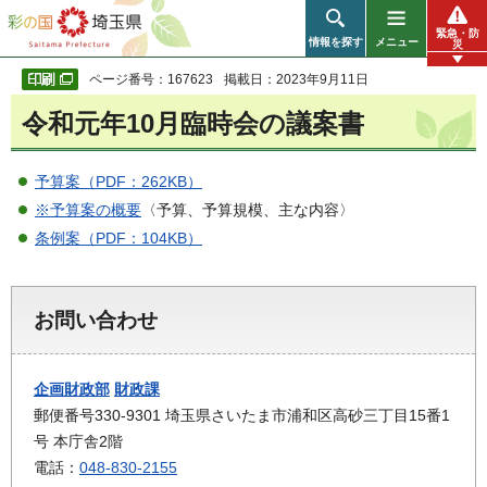
彩の国 埼玉県
緊急・防
情報を探す
メニュー
災
ページ番号：167623
掲載日：2023年9月11日
令和元年10月臨時会の議案書
予算案（PDF：262KB）
※予算案の概要
〈予算、予算規模、主な内容〉
条例案（PDF：104KB）
お問い合わせ
企画財政部
財政課
郵便番号330-9301 埼玉県さいたま市浦和区高砂三丁目15番1
号 本庁舎2階
電話：
048-830-2155