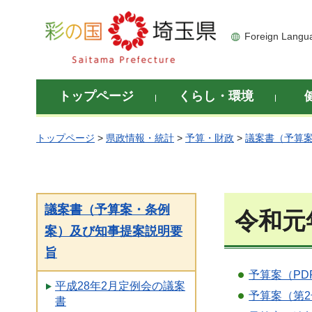
彩の国 埼玉県
Foreign Langu
トップページ
くらし・環境
トップページ
>
県政情報・統計
>
予算・財政
>
議案書（予算
議案書（予算案・条例
令和元
案）及び知事提案説明要
旨
予算案（PDF
平成28年2月定例会の議案
予算案（第2
書