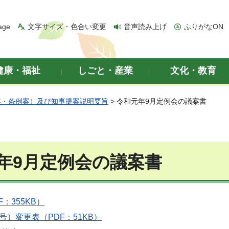
age
文字サイズ・色合い変更
音声読み上げ
ふりがなON
健康・福祉
しごと・産業
文化・教育
案・条例案）及び知事提案説明要旨
> 令和元年9月定例会の議案書
年9月定例会の議案書
：355KB）
号）変更表（PDF：51KB）