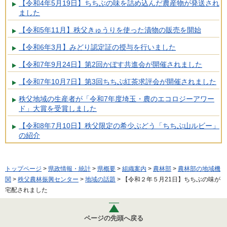
【令和4年5月19日】ちちぶの味を詰め込んだ農産物が発送され
ました
【令和5年11月】秩父きゅうりを使った漬物の販売を開始
【令和6年3月】みどり認定証の授与を行いました
【令和7年9月24日】第2回かぼす共進会が開催されました
【令和7年10月7日】第3回ちちぶ紅茶求評会が開催されました
秩父地域の生産者が「令和7年度埼玉・農のエコロジーアワー
ド」大賞を受賞しました
【令和8年7月10日】秩父限定の希少ぶどう「ちちぶ山ルビー」
の紹介
トップページ
>
県政情報・統計
>
県概要
>
組織案内
>
農林部
>
農林部の地域機
関
>
秩父農林振興センター
>
地域の話題
> 【令和２年５月21日】ちちぶの味が
宅配されました
ページの先頭へ戻る