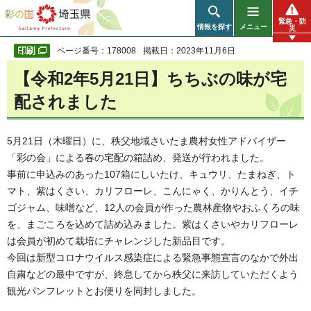
彩の国 埼玉県
緊急・防
情報を探す
メニュー
災
ページ番号：178008
掲載日：2023年11月6日
【令和2年5月21日】ちちぶの味が宅
配されました
5月21日（木曜日）に、秩父地域さいたま農村女性アドバイザー
「彩の会」による春の宅配の箱詰め、発送が行われました。
事前に申込みのあった107箱にしいたけ、キュウリ、たまねぎ、ト
マト、紫はくさい、カリフローレ、こんにゃく、かりんとう、イチ
ゴジャム、味噌など、12人の会員が作った農林産物やおふくろの味
を、まごころを込めて詰め込みました。紫はくさいやカリフローレ
は会員が初めて栽培にチャレンジした新品目です。
今回は新型コロナウイルス感染症による緊急事態宣言のなかで外出
自粛などの最中ですが、終息してから秩父に来訪していただくよう
観光パンフレットとお便りを同封しました。