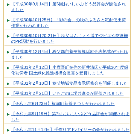
【平成30年9月14日】第6回おいしいぶどう品評会が開催され
ました
【平成30年10月25日】「彩の会」の秋のふるさと宅配便出荷
作業が行われました
【平成30年10月20-21日】秩父はんじょう博でジビエや防護柵
のPR活動を行いました
【平成30年12月4日】秩父郡市養蚕振興奨励会表彰式が行われ
ました
【平成31年2月12日】小鹿野町在住の新井清氏が平成30年度緑
化功労者 国土緑化推進機構会長賞を受賞しました
【平成31年2月18日】秩父地域食品表示研修会を開催しました
【平成31年2月21日】いちごのほ場共進会が開催されました
【令和元年6月23日】横瀬町新茶まつりが行われました
【令和元年9月19日】第7回おいしいぶどう品評会が開催されま
した
【令和元年11月12日】手作りアドバイザーの会が行われました